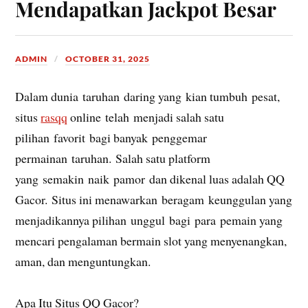
Mendapatkan Jackpot Besar
ADMIN
OCTOBER 31, 2025
Dalam dunia taruhan daring yang kian tumbuh pesat,
situs
rasqq
online telah menjadi salah satu
pilihan favorit bagi banyak penggemar
permainan taruhan. Salah satu platform
yang semakin naik pamor dan dikenal luas adalah QQ
Gacor. Situs ini menawarkan beragam keunggulan yang
menjadikannya pilihan unggul bagi para pemain yang
mencari pengalaman bermain slot yang menyenangkan,
aman, dan menguntungkan.
Apa Itu Situs QQ Gacor?