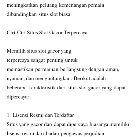
meningkatkan peluang kemenangan pemain
dibandingkan situs slot biasa.
Ciri-Ciri Situs Slot Gacor Terpercaya
Memilih situs slot gacor yang
terpercaya sangat penting untuk
memastikan permainan berlangsung dengan aman,
nyaman, dan menguntungkan. Berikut adalah
beberapa karakteristik dari situs slot gacor yang dapat
dipercaya:
1. Lisensi Resmi dan Terdaftar
Situs yang gacor dan dapat dipercaya biasanya memiliki
lisensi resmi dari badan pengawas perjudian