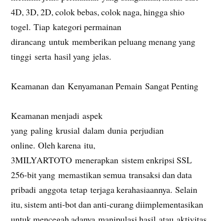
4D, 3D, 2D, colok bebas, colok naga, hingga shio
togel. Tiap kategori permainan
dirancang untuk memberikan peluang menang yang
tinggi serta hasil yang jelas.
Keamanan dan Kenyamanan Pemain Sangat Penting
Keamanan menjadi aspek
yang paling krusial dalam dunia perjudian
online. Oleh karena itu,
3MILYARTOTO menerapkan sistem enkripsi SSL
256-bit yang memastikan semua transaksi dan data
pribadi anggota tetap terjaga kerahasiaannya. Selain
itu, sistem anti-bot dan anti-curang diimplementasikan
untuk mencegah adanya manipulasi hasil atau aktivitas