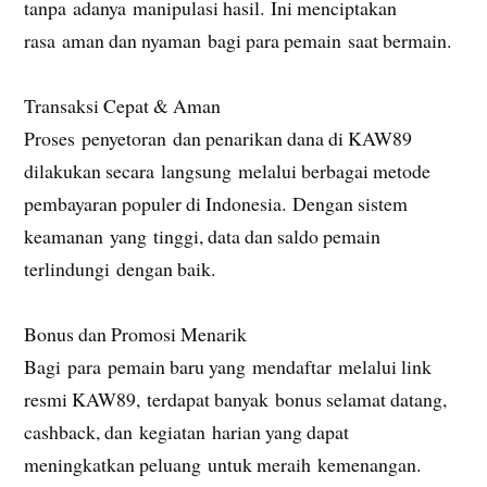
tanpa adanya manipulasi hasil. Ini menciptakan
rasa aman dan nyaman bagi para pemain saat bermain.
Transaksi Cepat & Aman
Proses penyetoran dan penarikan dana di KAW89
dilakukan secara langsung melalui berbagai metode
pembayaran populer di Indonesia. Dengan sistem
keamanan yang tinggi, data dan saldo pemain
terlindungi dengan baik.
Bonus dan Promosi Menarik
Bagi para pemain baru yang mendaftar melalui link
resmi KAW89, terdapat banyak bonus selamat datang,
cashback, dan kegiatan harian yang dapat
meningkatkan peluang untuk meraih kemenangan.