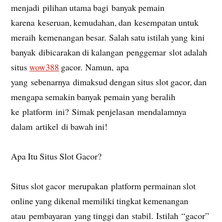
menjadi pilihan utama bagi banyak pemain
karena keseruan, kemudahan, dan kesempatan untuk
meraih kemenangan besar. Salah satu istilah yang kini
banyak dibicarakan di kalangan penggemar slot adalah
situs
wow388
gacor. Namun, apa
yang sebenarnya dimaksud dengan situs slot gacor, dan
mengapa semakin banyak pemain yang beralih
ke platform ini? Simak penjelasan mendalamnya
dalam artikel di bawah ini!
Apa Itu Situs Slot Gacor?
Situs slot gacor merupakan platform permainan slot
online yang dikenal memiliki tingkat kemenangan
atau pembayaran yang tinggi dan stabil. Istilah “gacor”