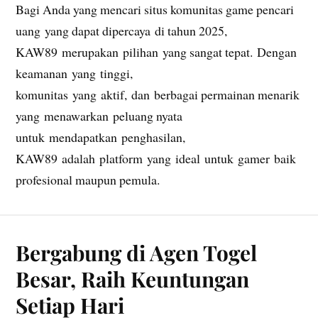
Bagi Anda yang mencari situs komunitas game pencari
uang yang dapat dipercaya di tahun 2025,
KAW89 merupakan pilihan yang sangat tepat. Dengan
keamanan yang tinggi,
komunitas yang aktif, dan berbagai permainan menarik
yang menawarkan peluang nyata
untuk mendapatkan penghasilan,
KAW89 adalah platform yang ideal untuk gamer baik
profesional maupun pemula.
Bergabung di Agen Togel
Besar, Raih Keuntungan
Setiap Hari