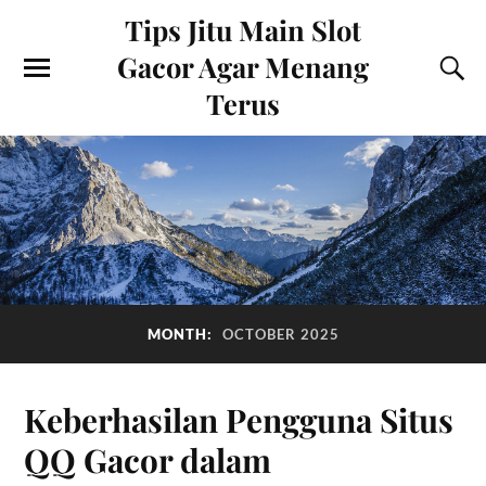
Tips Jitu Main Slot
Gacor Agar Menang
Terus
MONTH:
OCTOBER 2025
Keberhasilan Pengguna Situs
QQ Gacor dalam