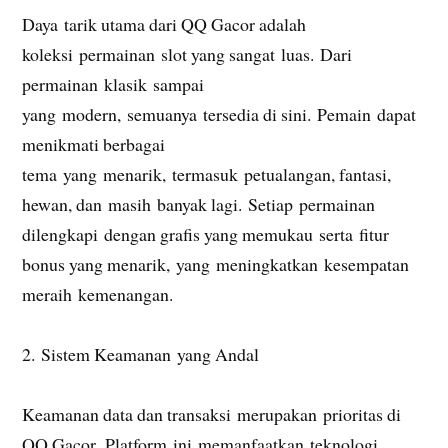
Daya tarik utama dari QQ Gacor adalah
koleksi permainan slot yang sangat luas. Dari
permainan klasik sampai
yang modern, semuanya tersedia di sini. Pemain dapat
menikmati berbagai
tema yang menarik, termasuk petualangan, fantasi,
hewan, dan masih banyak lagi. Setiap permainan
dilengkapi dengan grafis yang memukau serta fitur
bonus yang menarik, yang meningkatkan kesempatan
meraih kemenangan.
2. Sistem Keamanan yang Andal
Keamanan data dan transaksi merupakan prioritas di
QQ Gacor. Platform ini memanfaatkan teknologi