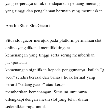
yang terpercaya untuk mendapatkan peluang menang
yang tinggi dan pengalaman bermain yang memuaskan.
Apa Itu Situs Slot Gacor?
Situs slot gacor merujuk pada platform permainan slot
online yang dikenal memiliki tingkat
kemenangan yang tinggi serta sering memberikan
jackpot atau
kemenangan signifikan kepada penggunanya. Istilah “g
acor” sendiri berasal dari bahasa tidak formal yang
berarti “sedang gacor” atau kerap
memberikan kemenangan. Situs ini umumnya
dilengkapi dengan mesin slot yang telah diatur
sedemikian rupa untuk