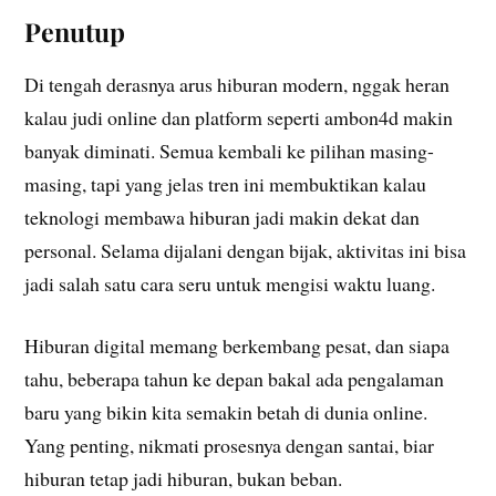
Penutup
Di tengah derasnya arus hiburan modern, nggak heran
kalau judi online dan platform seperti ambon4d makin
banyak diminati. Semua kembali ke pilihan masing-
masing, tapi yang jelas tren ini membuktikan kalau
teknologi membawa hiburan jadi makin dekat dan
personal. Selama dijalani dengan bijak, aktivitas ini bisa
jadi salah satu cara seru untuk mengisi waktu luang.
Hiburan digital memang berkembang pesat, dan siapa
tahu, beberapa tahun ke depan bakal ada pengalaman
baru yang bikin kita semakin betah di dunia online.
Yang penting, nikmati prosesnya dengan santai, biar
hiburan tetap jadi hiburan, bukan beban.