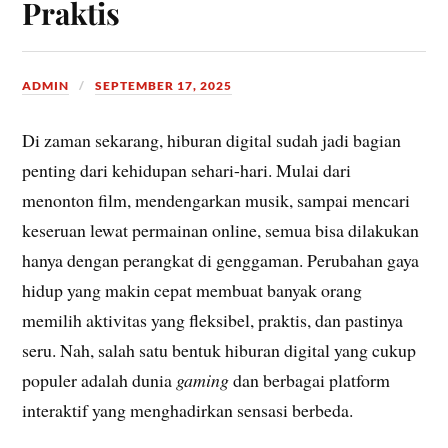
Praktis
ADMIN
SEPTEMBER 17, 2025
Di zaman sekarang, hiburan digital sudah jadi bagian
penting dari kehidupan sehari-hari. Mulai dari
menonton film, mendengarkan musik, sampai mencari
keseruan lewat permainan online, semua bisa dilakukan
hanya dengan perangkat di genggaman. Perubahan gaya
hidup yang makin cepat membuat banyak orang
memilih aktivitas yang fleksibel, praktis, dan pastinya
seru. Nah, salah satu bentuk hiburan digital yang cukup
populer adalah dunia
gaming
dan berbagai platform
interaktif yang menghadirkan sensasi berbeda.