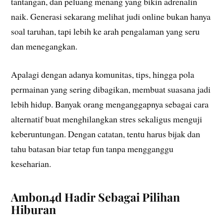
tantangan, dan peluang menang yang bikin adrenalin
naik. Generasi sekarang melihat judi online bukan hanya
soal taruhan, tapi lebih ke arah pengalaman yang seru
dan menegangkan.
Apalagi dengan adanya komunitas, tips, hingga pola
permainan yang sering dibagikan, membuat suasana jadi
lebih hidup. Banyak orang menganggapnya sebagai cara
alternatif buat menghilangkan stres sekaligus menguji
keberuntungan. Dengan catatan, tentu harus bijak dan
tahu batasan biar tetap fun tanpa mengganggu
keseharian.
Ambon4d Hadir Sebagai Pilihan
Hiburan