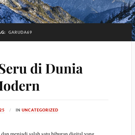
AG:
GARUDA69
Seru di Dunia
Modern
25
IN
UNCATEGORIZED
 dan menjadi salah satu hiburan digital yang