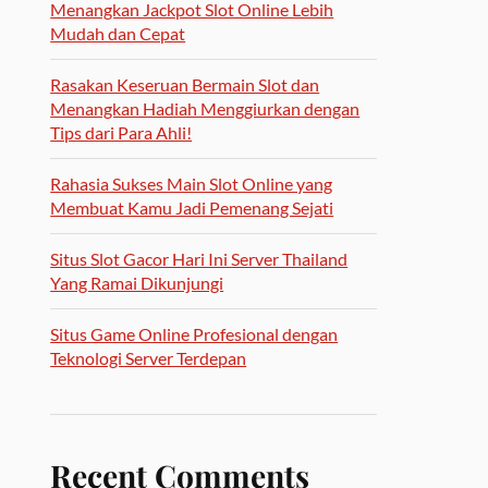
Menangkan Jackpot Slot Online Lebih
Mudah dan Cepat
Rasakan Keseruan Bermain Slot dan
Menangkan Hadiah Menggiurkan dengan
Tips dari Para Ahli!
Rahasia Sukses Main Slot Online yang
Membuat Kamu Jadi Pemenang Sejati
Situs Slot Gacor Hari Ini Server Thailand
Yang Ramai Dikunjungi
Situs Game Online Profesional dengan
Teknologi Server Terdepan
Recent Comments