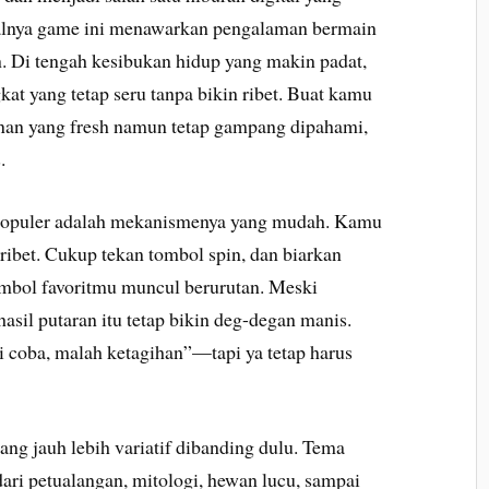
oalnya game ini menawarkan pengalaman bermain
n. Di tengah kesibukan hidup yang makin padat,
gkat yang tetap seru tanpa bikin ribet. Buat kamu
nan yang fresh namun tetap gampang dipahami,
.
u populer adalah mekanismenya yang mudah. Kamu
i ribet. Cukup tekan tombol spin, dan biarkan
imbol favoritmu muncul berurutan. Meski
sil putaran itu tetap bikin deg-degan manis.
i coba, malah ketagihan”—tapi ya tetap harus
ang jauh lebih variatif dibanding dulu. Tema
ri petualangan, mitologi, hewan lucu, sampai