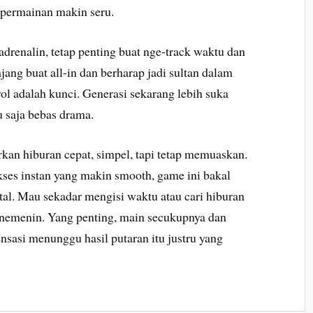
n permainan makin seru.
adrenalin, tetap penting buat nge-track waktu dan
ajang buat all-in dan berharap jadi sultan dalam
rol adalah kunci. Generasi sekarang lebih suka
 saja bebas drama.
rkan hiburan cepat, simpel, tapi tetap memuaskan.
kses instan yang makin smooth, game ini bakal
ital. Mau sekadar mengisi waktu atau cari hiburan
ap nemenin. Yang penting, main secukupnya dan
sasi menunggu hasil putaran itu justru yang