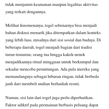
tidak menjamin keamanan maupun legalitas aktivitas
yang terkait dengannya.
Melihat fenomenanya, togel sebenarnya bisa menjadi
bahan diskusi menarik jika ditempatkan dalam konteks
yang lebih luas, misalnya dari sisi sosial dan budaya. Di
beberapa daerah, togel menjadi bagian dari tradisi
turun-temurun; orang tua hingga kakek-nenek
menjadikannya ritual mingguan untuk berkumpul dan
sekadar mencoba peruntungan. Ada pula mereka yang
memandangnya sebagai hiburan ringan, tidak berbeda
jauh dari membeli undian berhadiah resmi.
Namun, sisi lain dari togel juga perlu diperhatikan.
Faktor adiktif pada permainan berbasis peluang dapat