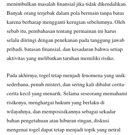
menimbulkan masalah finansial jika tidak dikendalikan.
Banyak orang terjebak dalam pola bermain tanpa batas
karena berharap mengganti kerugian sebelumnya. Oleh
sebab itu, pembahasan tentang permainan ini harus
selalu diiringi dengan penekanan pada tanggung jawab
pribadi, batasan finansial, dan kesadaran bahwa setiap
aktivitas yang melibatkan taruhan memiliki risiko.
Pada akhirnya, togel tetap menjadi fenomena yang unik:
sederhana, penuh misteri, dan sering kali dibalut cerita-
cerita kecil yang menarik. Selama seseorang memahami
risikonya, menghargai hukum yang berlaku di
wilayahnya, dan memposisikannya sebagai sekadar
bahan pengetahuan atau hiburan ringan, diskusi
mengenai togel dapat tetap menjadi topik yang netral