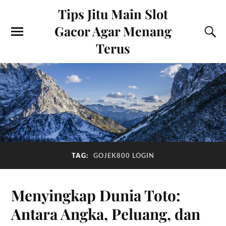
Tips Jitu Main Slot
Gacor Agar Menang
Terus
TAG:
GOJEK800 LOGIN
Menyingkap Dunia Toto:
Antara Angka, Peluang, dan