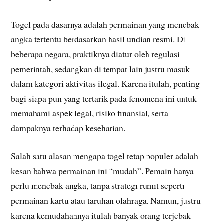
Togel pada dasarnya adalah permainan yang menebak
angka tertentu berdasarkan hasil undian resmi. Di
beberapa negara, praktiknya diatur oleh regulasi
pemerintah, sedangkan di tempat lain justru masuk
dalam kategori aktivitas ilegal. Karena itulah, penting
bagi siapa pun yang tertarik pada fenomena ini untuk
memahami aspek legal, risiko finansial, serta
dampaknya terhadap keseharian.
Salah satu alasan mengapa togel tetap populer adalah
kesan bahwa permainan ini “mudah”. Pemain hanya
perlu menebak angka, tanpa strategi rumit seperti
permainan kartu atau taruhan olahraga. Namun, justru
karena kemudahannya itulah banyak orang terjebak