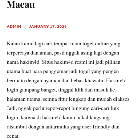
Macau
ADMIN
JANUARY 17, 2026
Kalau kamu lagi cari tempat main togel online yang
terpercaya dan aman, pasti nggak asing lagi dengan
nama hakim4d. Situs hakim4d resmi ini jadi pilihan
utama buat para penggemar judi togel yang pengen
bermain dengan nyaman dan bebas khawatir. Hakim4d
login gampang banget, tinggal klik dan masuk ke
halaman utama, semua fitur lengkap dan mudah diakses.
Jadi, nggak perlu repot-repot bingung cari-cari link
login, karena di hakim4d kamu bakal langsung
disambut dengan antarmuka yang user-friendly dan
cepat.