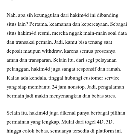
Nah, apa sih keunggulan dari hakim4d ini dibanding
situs lain? Pertama, keamanan dan kepercayaan. Sebagai
situs hakim4d resmi, mereka nggak main-main soal data
dan transaksi pemain. Jadi, kamu bisa tenang saat
deposit maupun withdraw, karena semua prosesnya
aman dan transparan. Selain itu, dari segi pelayanan
pelanggan, hakim4d juga sangat responsif dan ramah.
Kalau ada kendala, tinggal hubungi customer service
yang siap membantu 24 jam nonstop. Jadi, pengalaman
bermain jadi makin menyenangkan dan bebas stres.
Selain itu, hakim4d juga dikenal punya berbagai pilihan
permainan yang lengkap. Mulai dari togel 4D, 3D,
hingga colok bebas, semuanya tersedia di platform ini.