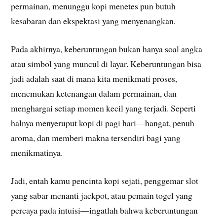
permainan, menunggu kopi menetes pun butuh
kesabaran dan ekspektasi yang menyenangkan.
Pada akhirnya, keberuntungan bukan hanya soal angka
atau simbol yang muncul di layar. Keberuntungan bisa
jadi adalah saat di mana kita menikmati proses,
menemukan ketenangan dalam permainan, dan
menghargai setiap momen kecil yang terjadi. Seperti
halnya menyeruput kopi di pagi hari—hangat, penuh
aroma, dan memberi makna tersendiri bagi yang
menikmatinya.
Jadi, entah kamu pencinta kopi sejati, penggemar slot
yang sabar menanti jackpot, atau pemain togel yang
percaya pada intuisi—ingatlah bahwa keberuntungan