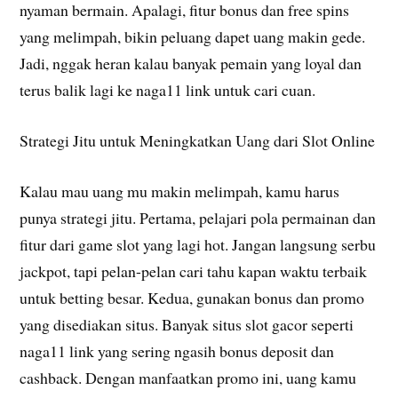
nyaman bermain. Apalagi, fitur bonus dan free spins
yang melimpah, bikin peluang dapet uang makin gede.
Jadi, nggak heran kalau banyak pemain yang loyal dan
terus balik lagi ke naga11 link untuk cari cuan.
Strategi Jitu untuk Meningkatkan Uang dari Slot Online
Kalau mau uang mu makin melimpah, kamu harus
punya strategi jitu. Pertama, pelajari pola permainan dan
fitur dari game slot yang lagi hot. Jangan langsung serbu
jackpot, tapi pelan-pelan cari tahu kapan waktu terbaik
untuk betting besar. Kedua, gunakan bonus dan promo
yang disediakan situs. Banyak situs slot gacor seperti
naga11 link yang sering ngasih bonus deposit dan
cashback. Dengan manfaatkan promo ini, uang kamu