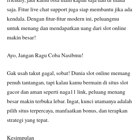
saja. Fitur live chat support juga siap membantu jika ada
kendala. Dengan fitur-fitur modern ini, peluangmu
untuk menang dan mendapatkan uang dari slot online
makin besar!
Ayo, Jangan Ragu Coba Nasibmu!
Gak usah takut gagal, sobat! Dunia slot online memang
penuh tantangan, tapi kalau kamu bermain di situs slot
gacor dan aman seperti naga11 link, peluang menang
besar makin terbuka lebar. Ingat, kunci utamanya adalah
pilih situs terpercaya, manfaatkan bonus, dan terapkan
strategi yang tepat.
Kesimpulan