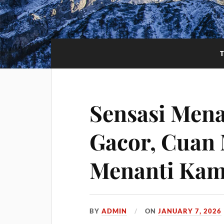
Sensasi Mena
Gacor, Cuan
Menanti Ka
BY
ADMIN
ON
JANUARY 7, 2026