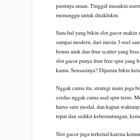
pastinya aman. Tinggal masukin usern
menunggu untuk ditaklukin.
Satu hal yang bikin slot gacor makin 
sampai modern, dari mesin 3-reel sam
bonus unik dan fitur scatter yang bi
slot gacor punya fitur free spin yang b
kamu. Sensasinya? Dijamin bikin ket
Nggak cuma itu, strategi main juga b
cerdas nggak cuma asal spin terus. 
harus save modal, dan kapan waktuny
tepat dan sedikit keberuntungan, ke
Slot gacor juga terkenal karena komu