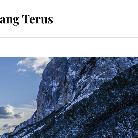
nang Terus