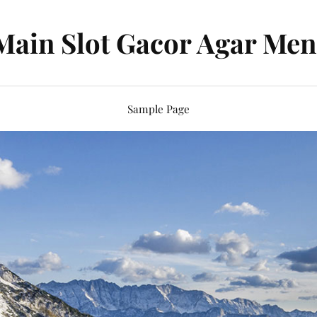
 Main Slot Gacor Agar Me
Sample Page