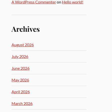
A WordPress Commenter
on
Hello world!
Archives
August 2026
July 2026
June 2026
May 2026
April 2026
March 2026