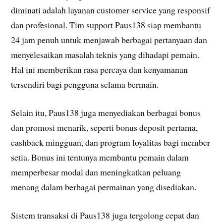
diminati adalah layanan customer service yang responsif
dan profesional. Tim support Paus138 siap membantu
24 jam penuh untuk menjawab berbagai pertanyaan dan
menyelesaikan masalah teknis yang dihadapi pemain.
Hal ini memberikan rasa percaya dan kenyamanan
tersendiri bagi pengguna selama bermain.
Selain itu, Paus138 juga menyediakan berbagai bonus
dan promosi menarik, seperti bonus deposit pertama,
cashback mingguan, dan program loyalitas bagi member
setia. Bonus ini tentunya membantu pemain dalam
memperbesar modal dan meningkatkan peluang
menang dalam berbagai permainan yang disediakan.
Sistem transaksi di Paus138 juga tergolong cepat dan