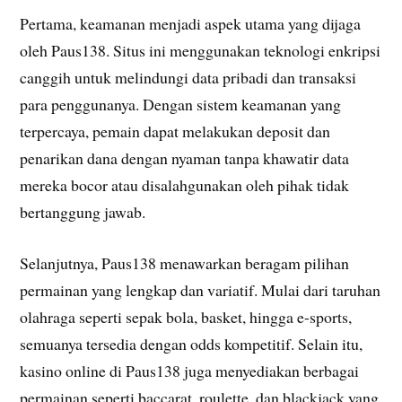
Pertama, keamanan menjadi aspek utama yang dijaga
oleh Paus138. Situs ini menggunakan teknologi enkripsi
canggih untuk melindungi data pribadi dan transaksi
para penggunanya. Dengan sistem keamanan yang
terpercaya, pemain dapat melakukan deposit dan
penarikan dana dengan nyaman tanpa khawatir data
mereka bocor atau disalahgunakan oleh pihak tidak
bertanggung jawab.
Selanjutnya, Paus138 menawarkan beragam pilihan
permainan yang lengkap dan variatif. Mulai dari taruhan
olahraga seperti sepak bola, basket, hingga e-sports,
semuanya tersedia dengan odds kompetitif. Selain itu,
kasino online di Paus138 juga menyediakan berbagai
permainan seperti baccarat, roulette, dan blackjack yang