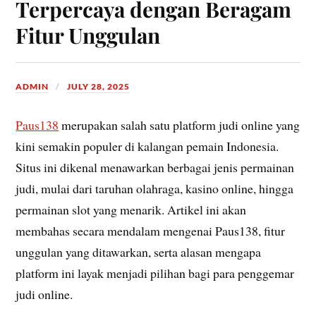
Terpercaya dengan Beragam
Fitur Unggulan
ADMIN
JULY 28, 2025
Paus138
merupakan salah satu platform judi online yang
kini semakin populer di kalangan pemain Indonesia.
Situs ini dikenal menawarkan berbagai jenis permainan
judi, mulai dari taruhan olahraga, kasino online, hingga
permainan slot yang menarik. Artikel ini akan
membahas secara mendalam mengenai Paus138, fitur
unggulan yang ditawarkan, serta alasan mengapa
platform ini layak menjadi pilihan bagi para penggemar
judi online.