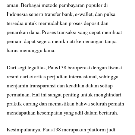
aman. Berbagai metode pembayaran populer di
Indonesia seperti transfer bank, e-wallet, dan pulsa
tersedia untuk memudahkan proses deposit dan
penarikan dana. Proses transaksi yang cepat membuat
pemain dapat segera menikmati kemenangan tanpa
harus menunggu lama.
Dari segi legalitas, Paus138 beroperasi dengan lisensi
resmi dari otoritas perjudian internasional, sehingga
menjamin transparansi dan keadilan dalam setiap
permainan. Hal ini sangat penting untuk menghindari
praktik curang dan memastikan bahwa seluruh pemain
mendapatkan kesempatan yang adil dalam bertaruh.
Kesimpulannya, Paus138 merupakan platform judi