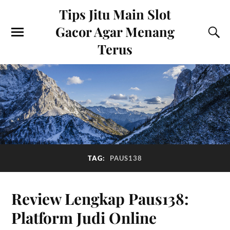
Tips Jitu Main Slot
Gacor Agar Menang
Terus
TAG:
PAUS138
Review Lengkap Paus138:
Platform Judi Online