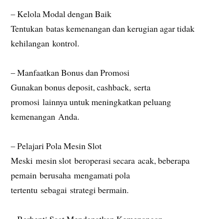
– Kelola Modal dengan Baik
Tentukan batas kemenangan dan kerugian agar tidak
kehilangan kontrol.
– Manfaatkan Bonus dan Promosi
Gunakan bonus deposit, cashback, serta
promosi lainnya untuk meningkatkan peluang
kemenangan Anda.
– Pelajari Pola Mesin Slot
Meski mesin slot beroperasi secara acak, beberapa
pemain berusaha mengamati pola
tertentu sebagai strategi bermain.