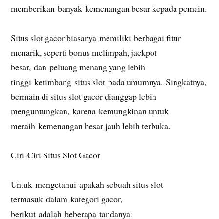
memberikan banyak kemenangan besar kepada pemain.
Situs slot gacor biasanya memiliki berbagai fitur
menarik, seperti bonus melimpah, jackpot
besar, dan peluang menang yang lebih
tinggi ketimbang situs slot pada umumnya. Singkatnya,
bermain di situs slot gacor dianggap lebih
menguntungkan, karena kemungkinan untuk
meraih kemenangan besar jauh lebih terbuka.
Ciri-Ciri Situs Slot Gacor
Untuk mengetahui apakah sebuah situs slot
termasuk dalam kategori gacor,
berikut adalah beberapa tandanya: