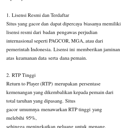
1. Lisensi Resmi dan Terdaftar
Situs yang gacor dan dapat dipercaya biasanya memiliki
lisensi resmi dari badan pengawas perjudian
internasional seperti PAGCOR, MGA, atau dari
pemerintah Indonesia. Lisensi ini memberikan jaminan
atas keamanan data serta dana pemain.
2. RTP Tinggi
Return to Player (RTP) merupakan persentase
kemenangan yang dikembalikan kepada pemain dari
total taruhan yang dipasang. Situs
gacor umumnya menawarkan RTP tinggi yang
melebihi 95%,
sehingga meningkatkan peluang untuk menang.