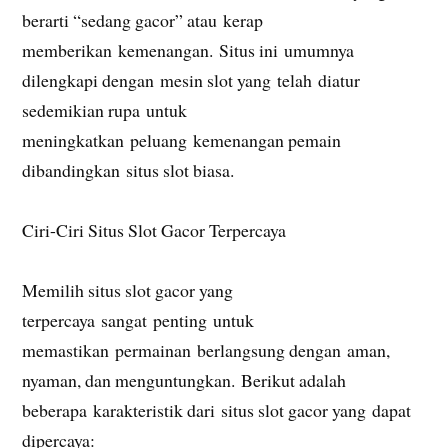
berarti “sedang gacor” atau kerap
memberikan kemenangan. Situs ini umumnya
dilengkapi dengan mesin slot yang telah diatur
sedemikian rupa untuk
meningkatkan peluang kemenangan pemain
dibandingkan situs slot biasa.
Ciri-Ciri Situs Slot Gacor Terpercaya
Memilih situs slot gacor yang
terpercaya sangat penting untuk
memastikan permainan berlangsung dengan aman,
nyaman, dan menguntungkan. Berikut adalah
beberapa karakteristik dari situs slot gacor yang dapat
dipercaya: