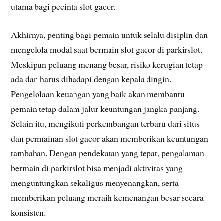
utama bagi pecinta slot gacor.
Akhirnya, penting bagi pemain untuk selalu disiplin dan
mengelola modal saat bermain slot gacor di parkirslot.
Meskipun peluang menang besar, risiko kerugian tetap
ada dan harus dihadapi dengan kepala dingin.
Pengelolaan keuangan yang baik akan membantu
pemain tetap dalam jalur keuntungan jangka panjang.
Selain itu, mengikuti perkembangan terbaru dari situs
dan permainan slot gacor akan memberikan keuntungan
tambahan. Dengan pendekatan yang tepat, pengalaman
bermain di parkirslot bisa menjadi aktivitas yang
menguntungkan sekaligus menyenangkan, serta
memberikan peluang meraih kemenangan besar secara
konsisten.