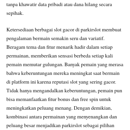
tanpa khawatir data pribadi atau dana hilang secara
sepihak.
Ketersediaan berbagai slot gacor di parkirslot membuat
pengalaman bermain semakin seru dan variatif.
Beragam tema dan fitur menarik hadir dalam setiap
permainan, memberikan sensasi berbeda setiap kali
pemain memutar gulungan. Banyak pemain yang merasa
bahwa keberuntungan mereka meningkat saat bermain
di platform ini karena reputasi slot yang sering gacor.
Tidak hanya mengandalkan keberuntungan, pemain pun
bisa memanfaatkan fitur bonus dan free spin untuk
meningkatkan peluang menang. Dengan demikian,
kombinasi antara permainan yang menyenangkan dan
peluang besar menjadikan parkirslot sebagai pilihan