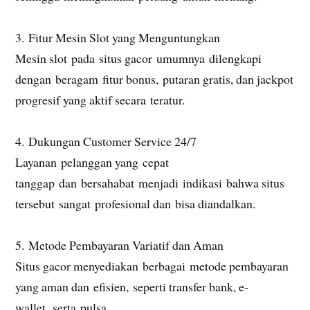
3. Fitur Mesin Slot yang Menguntungkan
Mesin slot pada situs gacor umumnya dilengkapi
dengan beragam fitur bonus, putaran gratis, dan jackpot
progresif yang aktif secara teratur.
4. Dukungan Customer Service 24/7
Layanan pelanggan yang cepat
tanggap dan bersahabat menjadi indikasi bahwa situs
tersebut sangat profesional dan bisa diandalkan.
5. Metode Pembayaran Variatif dan Aman
Situs gacor menyediakan berbagai metode pembayaran
yang aman dan efisien, seperti transfer bank, e-
wallet, serta pulsa.