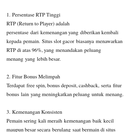
1. Persentase RTP Tinggi
RTP (Return to Player) adalah
persentase dari kemenangan yang diberikan kembali
kepada pemain. Situs slot gacor biasanya menawarkan
RTP di atas 96%, yang menandakan peluang
menang yang lebih besar.
2. Fitur Bonus Melimpah
Terdapat free spin, bonus deposit, cashback, serta fitur
bonus lain yang meningkatkan peluang untuk menang.
3. Kemenangan Konsisten
Pemain sering kali meraih kemenangan baik kecil
maupun besar secara berulang saat bermain di situs