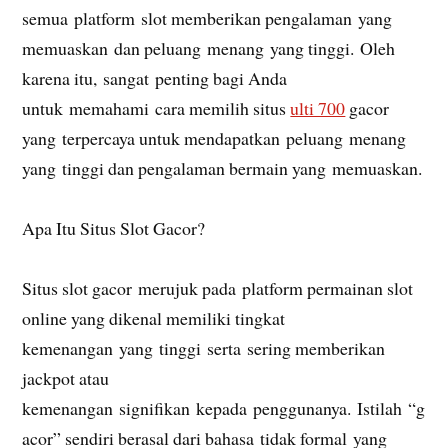
semua platform slot memberikan pengalaman yang
memuaskan dan peluang menang yang tinggi. Oleh
karena itu, sangat penting bagi Anda
untuk memahami cara memilih situs
ulti 700
gacor
yang terpercaya untuk mendapatkan peluang menang
yang tinggi dan pengalaman bermain yang memuaskan.
Apa Itu Situs Slot Gacor?
Situs slot gacor merujuk pada platform permainan slot
online yang dikenal memiliki tingkat
kemenangan yang tinggi serta sering memberikan
jackpot atau
kemenangan signifikan kepada penggunanya. Istilah “g
acor” sendiri berasal dari bahasa tidak formal yang