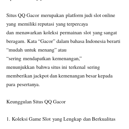
Situs QQ Gacor merupakan platform judi slot online
yang memiliki reputasi yang terpercaya
dan menawarkan koleksi permainan slot yang sangat
beragam. Kata “Gacor” dalam bahasa Indonesia berarti
“mudah untuk menang” atau
“sering mendapatkan kemenangan,”
menunjukkan bahwa situs ini terkenal sering
memberikan jackpot dan kemenangan besar kepada
para pesertanya.
Keunggulan Situs QQ Gacor
1. Koleksi Game Slot yang Lengkap dan Berkualitas