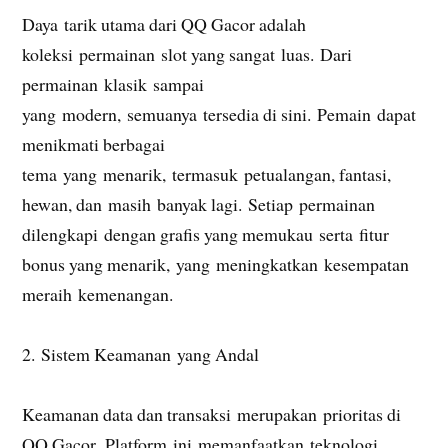
Daya tarik utama dari QQ Gacor adalah
koleksi permainan slot yang sangat luas. Dari
permainan klasik sampai
yang modern, semuanya tersedia di sini. Pemain dapat
menikmati berbagai
tema yang menarik, termasuk petualangan, fantasi,
hewan, dan masih banyak lagi. Setiap permainan
dilengkapi dengan grafis yang memukau serta fitur
bonus yang menarik, yang meningkatkan kesempatan
meraih kemenangan.
2. Sistem Keamanan yang Andal
Keamanan data dan transaksi merupakan prioritas di
QQ Gacor. Platform ini memanfaatkan teknologi