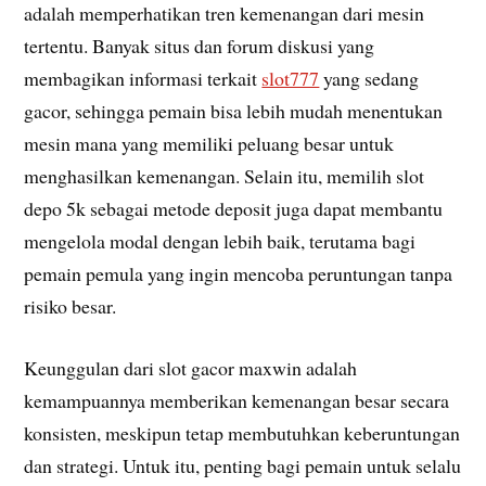
adalah memperhatikan tren kemenangan dari mesin
tertentu. Banyak situs dan forum diskusi yang
membagikan informasi terkait
slot777
yang sedang
gacor, sehingga pemain bisa lebih mudah menentukan
mesin mana yang memiliki peluang besar untuk
menghasilkan kemenangan. Selain itu, memilih slot
depo 5k sebagai metode deposit juga dapat membantu
mengelola modal dengan lebih baik, terutama bagi
pemain pemula yang ingin mencoba peruntungan tanpa
risiko besar.
Keunggulan dari slot gacor maxwin adalah
kemampuannya memberikan kemenangan besar secara
konsisten, meskipun tetap membutuhkan keberuntungan
dan strategi. Untuk itu, penting bagi pemain untuk selalu