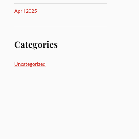
April 2025
Categories
Uncategorized