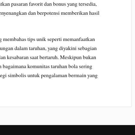
n pasaran favorit dan bonus yang tersedia,
enyenangkan dan berpotensi memberikan hasil
ng membahas tips unik seperti memanfaatkan
ungan dalam taruhan, yang diyakini sebagian
n kesabaran saat bertaruh. Meskipun bukan
 bagaimana komunitas taruhan bola sering
egi simbolis untuk pengalaman bermain yang