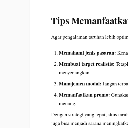
Tips Memanfaatkan
Agar pengalaman taruhan lebih optim
Memahami jenis pasaran:
Kenali
Membuat target realistis:
Tetapk
menyenangkan.
Manajemen modal:
Jangan terb
Memanfaatkan promo:
Gunakan
menang.
Dengan strategi yang tepat, situs taru
juga bisa menjadi sarana meningkat