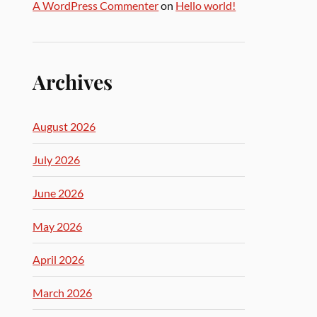
A WordPress Commenter
on
Hello world!
Archives
August 2026
July 2026
June 2026
May 2026
April 2026
March 2026