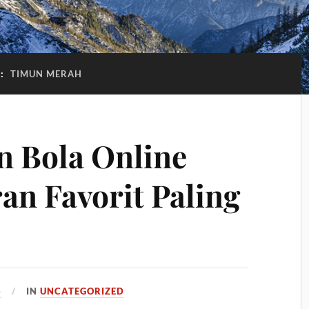
G:
TIMUN MERAH
n Bola Online
an Favorit Paling
6
IN
UNCATEGORIZED