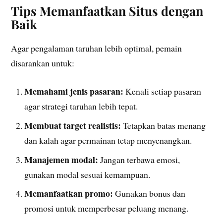
Tips Memanfaatkan Situs dengan
Baik
Agar pengalaman taruhan lebih optimal, pemain
disarankan untuk:
Memahami jenis pasaran:
Kenali setiap pasaran
agar strategi taruhan lebih tepat.
Membuat target realistis:
Tetapkan batas menang
dan kalah agar permainan tetap menyenangkan.
Manajemen modal:
Jangan terbawa emosi,
gunakan modal sesuai kemampuan.
Memanfaatkan promo:
Gunakan bonus dan
promosi untuk memperbesar peluang menang.