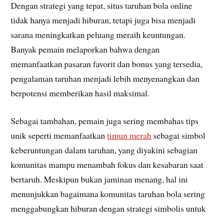
Dengan strategi yang tepat, situs taruhan bola online
tidak hanya menjadi hiburan, tetapi juga bisa menjadi
sarana meningkatkan peluang meraih keuntungan.
Banyak pemain melaporkan bahwa dengan
memanfaatkan pasaran favorit dan bonus yang tersedia,
pengalaman taruhan menjadi lebih menyenangkan dan
berpotensi memberikan hasil maksimal.
Sebagai tambahan, pemain juga sering membahas tips
unik seperti memanfaatkan
timun merah
sebagai simbol
keberuntungan dalam taruhan, yang diyakini sebagian
komunitas mampu menambah fokus dan kesabaran saat
bertaruh. Meskipun bukan jaminan menang, hal ini
menunjukkan bagaimana komunitas taruhan bola sering
menggabungkan hiburan dengan strategi simbolis untuk