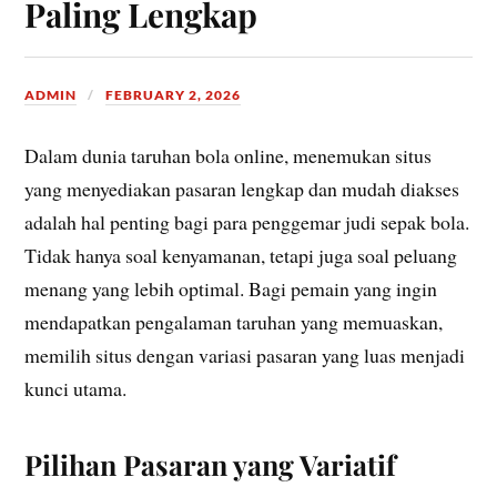
Paling Lengkap
ADMIN
FEBRUARY 2, 2026
Dalam dunia taruhan bola online, menemukan situs
yang menyediakan pasaran lengkap dan mudah diakses
adalah hal penting bagi para penggemar judi sepak bola.
Tidak hanya soal kenyamanan, tetapi juga soal peluang
menang yang lebih optimal. Bagi pemain yang ingin
mendapatkan pengalaman taruhan yang memuaskan,
memilih situs dengan variasi pasaran yang luas menjadi
kunci utama.
Pilihan Pasaran yang Variatif