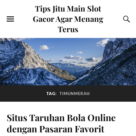
Tips Jitu Main Slot
Gacor Agar Menang
Terus
TAG:
TIMUNMERAH
Situs Taruhan Bola Online
dengan Pasaran Favorit