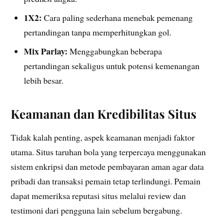
1X2:
Cara paling sederhana menebak pemenang
pertandingan tanpa memperhitungkan gol.
Mix Parlay:
Menggabungkan beberapa
pertandingan sekaligus untuk potensi kemenangan
lebih besar.
Keamanan dan Kredibilitas Situs
Tidak kalah penting, aspek keamanan menjadi faktor
utama. Situs taruhan bola yang terpercaya menggunakan
sistem enkripsi dan metode pembayaran aman agar data
pribadi dan transaksi pemain tetap terlindungi. Pemain
dapat memeriksa reputasi situs melalui review dan
testimoni dari pengguna lain sebelum bergabung.