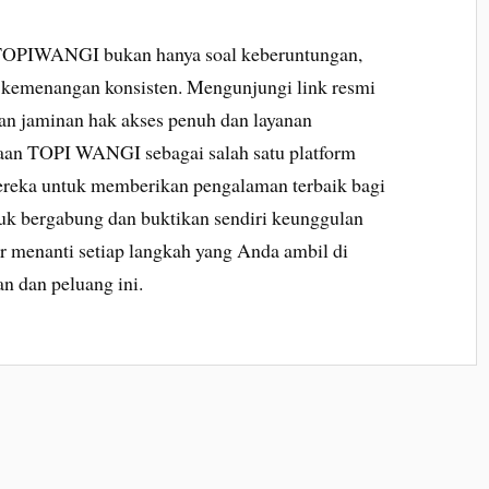
i TOPIWANGI bukan hanya soal keberuntungan,
h kemenangan konsisten. Mengunjungi link resmi
kan jaminan hak akses penuh dan layanan
daan TOPI WANGI sebagai salah satu platform
eka untuk memberikan pengalaman terbaik bagi
tuk bergabung dan buktikan sendiri keunggulan
ar menanti setiap langkah yang Anda ambil di
an dan peluang ini.