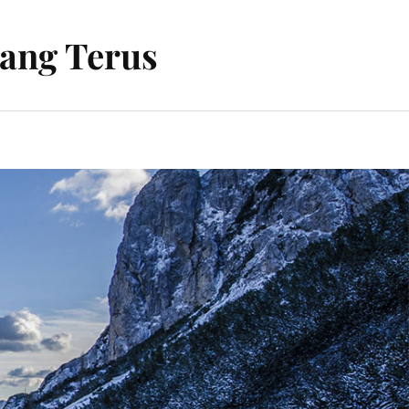
nang Terus