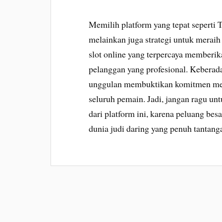
Memilih platform yang tepat sepert
melainkan juga strategi untuk merai
slot online yang terpercaya memberi
pelanggan yang profesional. Kebera
unggulan membuktikan komitmen mer
seluruh pemain. Jadi, jangan ragu un
dari platform ini, karena peluang bes
dunia judi daring yang penuh tantang