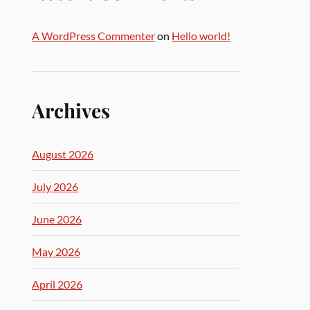
A WordPress Commenter
on
Hello world!
Archives
August 2026
July 2026
June 2026
May 2026
April 2026