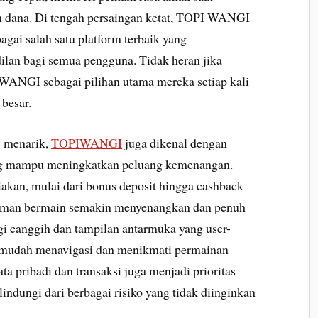
 dana. Di tengah persaingan ketat, TOPI WANGI
ai salah satu platform terbaik yang
an bagi semua pengguna. Tidak heran jika
WANGI sebagai pilihan utama mereka setiap kali
besar.
 menarik,
TOPIWANGI
juga dikenal dengan
ng mampu meningkatkan peluang kemenangan.
akan, mulai dari bonus deposit hingga cashback
aman bermain semakin menyenangkan dan penuh
i canggih dan tampilan antarmuka yang user-
n mudah menavigasi dan menikmati permainan
a pribadi dan transaksi juga menjadi prioritas
indungi dari berbagai risiko yang tidak diinginkan