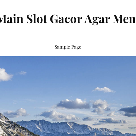
 Main Slot Gacor Agar Me
Sample Page