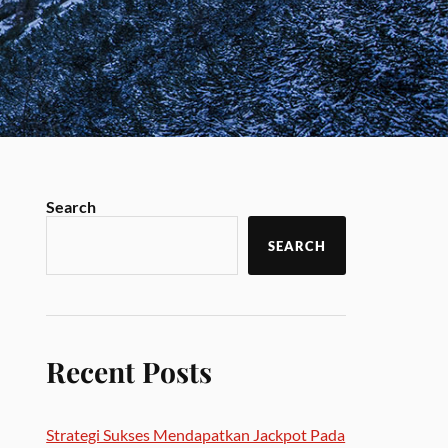
Search
SEARCH
Recent Posts
Strategi Sukses Mendapatkan Jackpot Pada