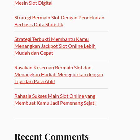
Mesin Slot Digital
Strategi Bermain Slot Dengan Pendekatan
Berbasis Data Statistik
Strategi Terbukti Membantu Kamu
Menangkan Jackpot Slot Online Lebih
Mudah dan Cepat
Rasakan Keseruan Bermain Slot dan
Menangkan Hadiah Menggiurkan dengan
Tips dari Para Ahli!
Rahasia Sukses Main Slot Online yang
Membuat Kamu Jadi Pemenang Sejati
Recent Comments