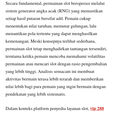
Secara fundamental, permainan slot beroperasi melalui
sistem generator angka acak (RNG) yang memastikan
setiap hasil putaran bersifat adil. Pemain cukup
menentukan nilai taruhan, memutar gulungan, lalu
menantikan pola tertentu yang dapat menghasilkan
kemenangan. Meski konsepnya terlihat sederhana,
permainan slot tetap menghadirkan tantangan tersendiri,
terutama ketika pemain mencoba memahami volatilitas
permainan atau mencari slot dengan rasio pengembalian
yang lebih tinggi. Analisis semacam ini membuat
aktivitas bermain terasa lebih terarah dan memberikan
nilai lebih bagi para pemain yang ingin bermain dengan
pendekatan yang lebih sistematis.
vip 288
Dalam konteks platform penyedia layanan slot,