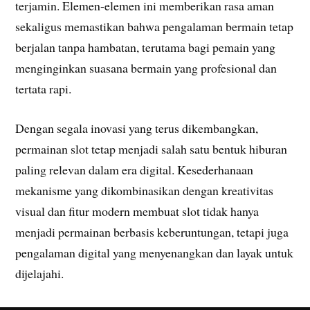
terjamin. Elemen-elemen ini memberikan rasa aman
sekaligus memastikan bahwa pengalaman bermain tetap
berjalan tanpa hambatan, terutama bagi pemain yang
menginginkan suasana bermain yang profesional dan
tertata rapi.
Dengan segala inovasi yang terus dikembangkan,
permainan slot tetap menjadi salah satu bentuk hiburan
paling relevan dalam era digital. Kesederhanaan
mekanisme yang dikombinasikan dengan kreativitas
visual dan fitur modern membuat slot tidak hanya
menjadi permainan berbasis keberuntungan, tetapi juga
pengalaman digital yang menyenangkan dan layak untuk
dijelajahi.