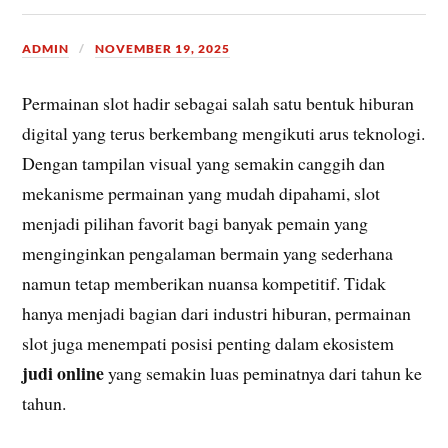
ADMIN
NOVEMBER 19, 2025
Permainan slot hadir sebagai salah satu bentuk hiburan
digital yang terus berkembang mengikuti arus teknologi.
Dengan tampilan visual yang semakin canggih dan
mekanisme permainan yang mudah dipahami, slot
menjadi pilihan favorit bagi banyak pemain yang
menginginkan pengalaman bermain yang sederhana
namun tetap memberikan nuansa kompetitif. Tidak
hanya menjadi bagian dari industri hiburan, permainan
slot juga menempati posisi penting dalam ekosistem
judi online
yang semakin luas peminatnya dari tahun ke
tahun.