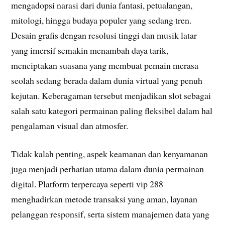
mengadopsi narasi dari dunia fantasi, petualangan,
mitologi, hingga budaya populer yang sedang tren.
Desain grafis dengan resolusi tinggi dan musik latar
yang imersif semakin menambah daya tarik,
menciptakan suasana yang membuat pemain merasa
seolah sedang berada dalam dunia virtual yang penuh
kejutan. Keberagaman tersebut menjadikan slot sebagai
salah satu kategori permainan paling fleksibel dalam hal
pengalaman visual dan atmosfer.
Tidak kalah penting, aspek keamanan dan kenyamanan
juga menjadi perhatian utama dalam dunia permainan
digital. Platform terpercaya seperti vip 288
menghadirkan metode transaksi yang aman, layanan
pelanggan responsif, serta sistem manajemen data yang