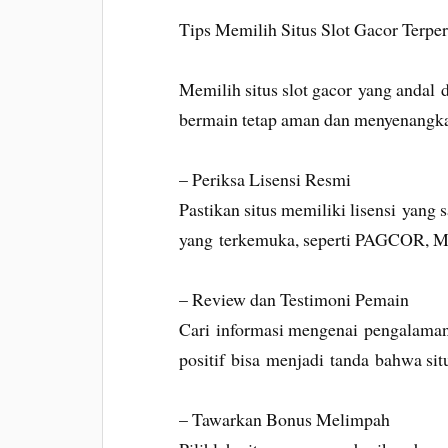
Tips Memilih Situs Slot Gacor Terpe
Memilih situs slot gacor yang andal 
bermain tetap aman dan menyenangkan.
– Periksa Lisensi Resmi
Pastikan situs memiliki lisensi yan
yang terkemuka, seperti PAGCOR, MGA
– Review dan Testimoni Pemain
Cari informasi mengenai pengalaman 
positif bisa menjadi tanda bahwa sit
– Tawarkan Bonus Melimpah