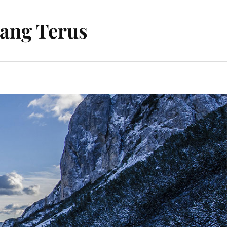
nang Terus