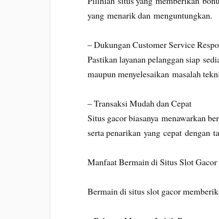
Pilihlah situs yang memberikan bonu
yang menarik dan menguntungkan.
– Dukungan Customer Service Respo
Pastikan layanan pelanggan siap se
maupun menyelesaikan masalah tekni
– Transaksi Mudah dan Cepat
Situs gacor biasanya menawarkan be
serta penarikan yang cepat dengan ta
Manfaat Bermain di Situs Slot Gacor
Bermain di situs slot gacor memberik