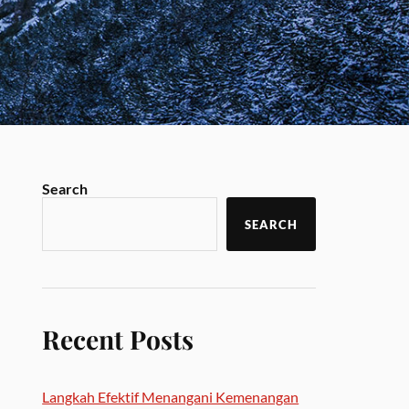
Search
SEARCH
Recent Posts
Langkah Efektif Menangani Kemenangan