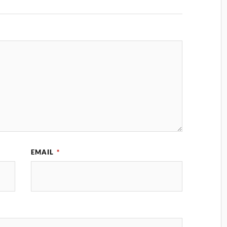
EMAIL
*