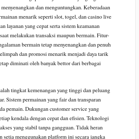
g menyenangkan dan menguntungkan. Keberadaan
ainan menarik seperti slot, togel, dan casino live
an layanan yang cepat serta sistem keamanan
saat melakukan transaksi maupun bermain. Fitur-
 pengalaman bermain tetap menyenangkan dan penuh
 melimpah dan promosi menarik menjadi daya tarik
etap diminati oleh banyak bettor dari berbagai
dalah tingkat kemenangan yang tinggi dan peluang
r. Sistem permainan yang fair dan transparan
da pemain. Dukungan customer service yang
iap kendala dengan cepat dan efisien. Teknologi
kses yang stabil tanpa gangguan. Tidak heran
n setia menggunakan platform ini secara jangka