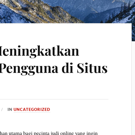
eningkatkan
engguna di Situs
IN
UNCATEGORIZED
han utama bagi pecinta judi online yang ingin