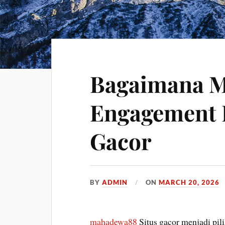
Bagaimana M
Engagement P
Gacor
BY
ADMIN
ON
MARCH 20, 2026
mahadewa88
Situs gacor menjadi pili