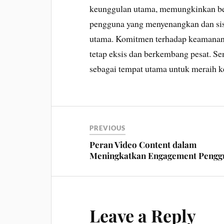
keunggulan utama, memungkinkan ber
pengguna yang menyenangkan dan sist
utama. Komitmen terhadap keamanan 
tetap eksis dan berkembang pesat. S
sebagai tempat utama untuk meraih ke
PREVIOUS
Peran Video Content dalam
Meningkatkan Engagement Pengg
Leave a Reply