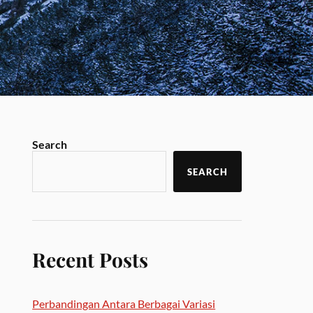
Search
SEARCH
Recent Posts
Perbandingan Antara Berbagai Variasi