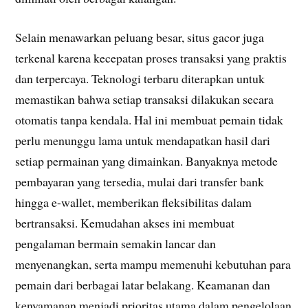
Selain menawarkan peluang besar, situs gacor juga
terkenal karena kecepatan proses transaksi yang praktis
dan terpercaya. Teknologi terbaru diterapkan untuk
memastikan bahwa setiap transaksi dilakukan secara
otomatis tanpa kendala. Hal ini membuat pemain tidak
perlu menunggu lama untuk mendapatkan hasil dari
setiap permainan yang dimainkan. Banyaknya metode
pembayaran yang tersedia, mulai dari transfer bank
hingga e-wallet, memberikan fleksibilitas dalam
bertransaksi. Kemudahan akses ini membuat
pengalaman bermain semakin lancar dan
menyenangkan, serta mampu memenuhi kebutuhan para
pemain dari berbagai latar belakang. Keamanan dan
kenyamanan menjadi prioritas utama dalam pengelolaan