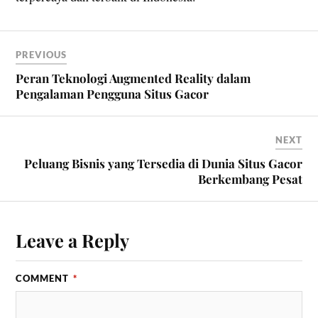
PREVIOUS
Peran Teknologi Augmented Reality dalam
Pengalaman Pengguna Situs Gacor
NEXT
Peluang Bisnis yang Tersedia di Dunia Situs Gacor
Berkembang Pesat
Leave a Reply
COMMENT
*