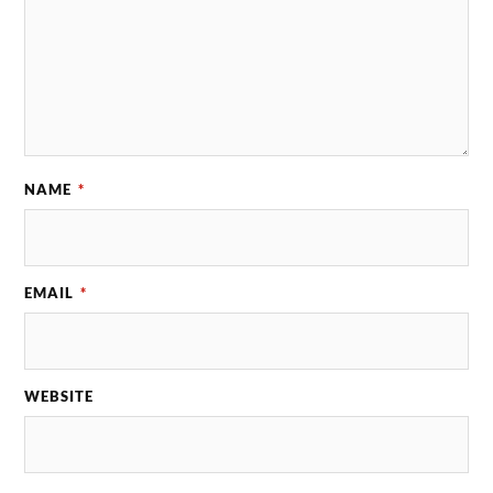
NAME
*
EMAIL
*
WEBSITE