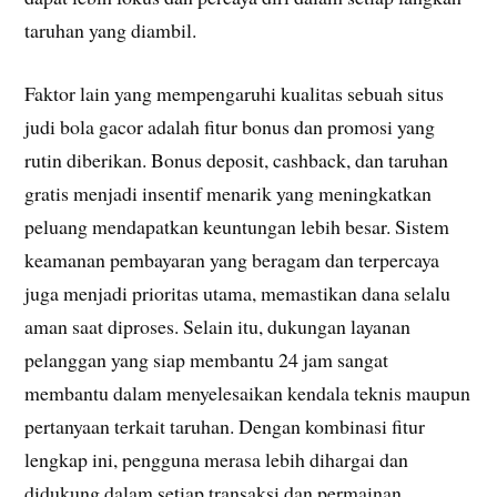
taruhan yang diambil.
Faktor lain yang mempengaruhi kualitas sebuah situs
judi bola gacor adalah fitur bonus dan promosi yang
rutin diberikan. Bonus deposit, cashback, dan taruhan
gratis menjadi insentif menarik yang meningkatkan
peluang mendapatkan keuntungan lebih besar. Sistem
keamanan pembayaran yang beragam dan terpercaya
juga menjadi prioritas utama, memastikan dana selalu
aman saat diproses. Selain itu, dukungan layanan
pelanggan yang siap membantu 24 jam sangat
membantu dalam menyelesaikan kendala teknis maupun
pertanyaan terkait taruhan. Dengan kombinasi fitur
lengkap ini, pengguna merasa lebih dihargai dan
didukung dalam setiap transaksi dan permainan.