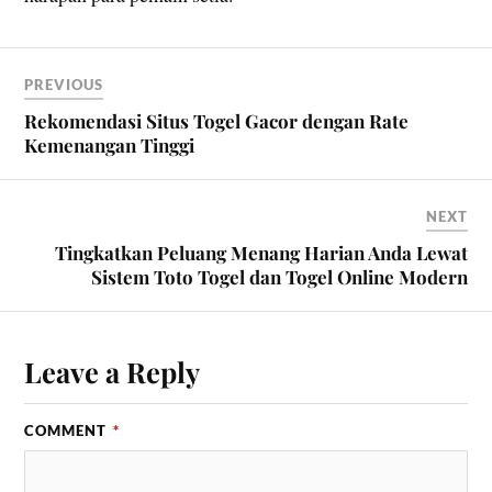
PREVIOUS
Rekomendasi Situs Togel Gacor dengan Rate
Kemenangan Tinggi
NEXT
Tingkatkan Peluang Menang Harian Anda Lewat
Sistem Toto Togel dan Togel Online Modern
Leave a Reply
COMMENT
*