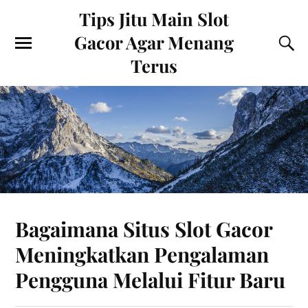
Tips Jitu Main Slot
Gacor Agar Menang
Terus
Bagaimana Situs Slot Gacor
Meningkatkan Pengalaman
Pengguna Melalui Fitur Baru