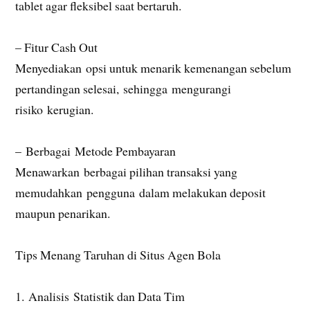
tablet agar fleksibel saat bertaruh.
– Fitur Cash Out
Menyediakan opsi untuk menarik kemenangan sebelum
pertandingan selesai, sehingga mengurangi
risiko kerugian.
– Berbagai Metode Pembayaran
Menawarkan berbagai pilihan transaksi yang
memudahkan pengguna dalam melakukan deposit
maupun penarikan.
Tips Menang Taruhan di Situs Agen Bola
1. Analisis Statistik dan Data Tim