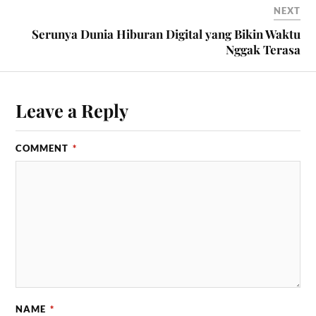
NEXT
Serunya Dunia Hiburan Digital yang Bikin Waktu
Nggak Terasa
Leave a Reply
COMMENT
*
NAME
*