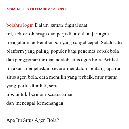
ADMIN
SEPTEMBER 10, 2025
bolahiu login
Dalam jaman digital saat
ini, sektor olahraga dan perjudian dalam jaringan
mengalami perkembangan yang sangat cepat. Salah satu
platform yang paling populer bagi pencinta sepak bola
dan penggemar taruhan adalah situs agen bola. Artikel
ini akan menjelaskan secara mendalam tentang apa itu
situs agen bola, cara memilih yang terbaik, fitur utama
yang perlu dimiliki, serta
tips untuk bermain secara aman
dan mencapai kemenangan.
Apa Itu Situs Agen Bola?