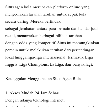
Situs agen bola merupakan platform online yang
menyediakan layanan taruhan untuk sepak bola
secara daring. Mereka bertindak
sebagai jembatan antara para pemain dan bandar judi
resmi, menawarkan berbagai pilihan taruhan
dengan odds yang kompetitif. Situs ini memungkinkan
pemain untuk melakukan taruhan dari pertandingan
lokal hingga liga-liga internasional, termasuk Liga
Inggris, Liga Champions, La Liga, dan banyak lagi.
Keunggulan Menggunakan Situs Agen Bola
1. Akses Mudah 24 Jam Sehari
Dengan adanya teknologi internet,