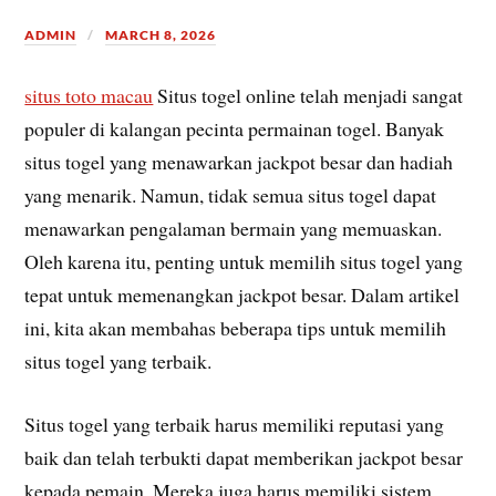
ADMIN
MARCH 8, 2026
situs toto macau
Situs togel online telah menjadi sangat
populer di kalangan pecinta permainan togel. Banyak
situs togel yang menawarkan jackpot besar dan hadiah
yang menarik. Namun, tidak semua situs togel dapat
menawarkan pengalaman bermain yang memuaskan.
Oleh karena itu, penting untuk memilih situs togel yang
tepat untuk memenangkan jackpot besar. Dalam artikel
ini, kita akan membahas beberapa tips untuk memilih
situs togel yang terbaik.
Situs togel yang terbaik harus memiliki reputasi yang
baik dan telah terbukti dapat memberikan jackpot besar
kepada pemain. Mereka juga harus memiliki sistem