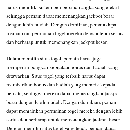
harus memiliki sistem pembersihan angka yang efektif,
sehingga pemain dapat memenangkan jackpot besar
dengan lebih mudah. Dengan demikian, pemain dapat
memainkan permainan togel mereka dengan lebih serius
dan berharap untuk memenangkan jackpot besar.
Dalam memilih situs togel, pemain harus juga
mempertimbangkan kebijakan bonus dan hadiah yang
ditawarkan. Situs togel yang terbaik harus dapat
memberikan bonus dan hadiah yang menarik kepada
pemain, sehingga mereka dapat memenangkan jackpot
besar dengan lebih mudah. Dengan demikian, pemain
dapat memainkan permainan togel mereka dengan lebih
serius dan berharap untuk memenangkan jackpot besar.
Dengan memilih situs togel yang tepat, pemain dapat