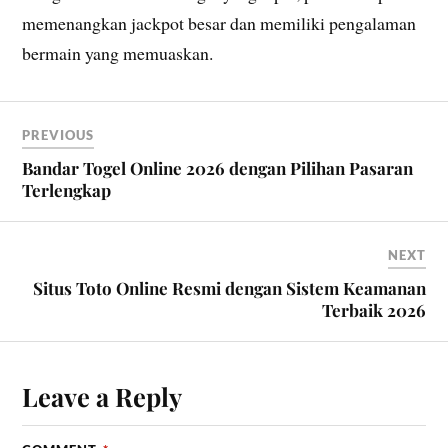
memenangkan jackpot besar dan memiliki pengalaman
bermain yang memuaskan.
PREVIOUS
Bandar Togel Online 2026 dengan Pilihan Pasaran
Terlengkap
NEXT
Situs Toto Online Resmi dengan Sistem Keamanan
Terbaik 2026
Leave a Reply