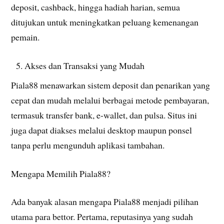
deposit, cashback, hingga hadiah harian, semua
ditujukan untuk meningkatkan peluang kemenangan
pemain.
Akses dan Transaksi yang Mudah
Piala88 menawarkan sistem deposit dan penarikan yang
cepat dan mudah melalui berbagai metode pembayaran,
termasuk transfer bank, e-wallet, dan pulsa. Situs ini
juga dapat diakses melalui desktop maupun ponsel
tanpa perlu mengunduh aplikasi tambahan.
Mengapa Memilih Piala88?
Ada banyak alasan mengapa Piala88 menjadi pilihan
utama para bettor. Pertama, reputasinya yang sudah