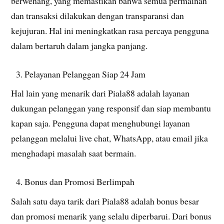
berwenang, yang memastikan bahwa semua permainan
dan transaksi dilakukan dengan transparansi dan
kejujuran. Hal ini meningkatkan rasa percaya pengguna
dalam bertaruh dalam jangka panjang.
Pelayanan Pelanggan Siap 24 Jam
Hal lain yang menarik dari Piala88 adalah layanan
dukungan pelanggan yang responsif dan siap membantu
kapan saja. Pengguna dapat menghubungi layanan
pelanggan melalui live chat, WhatsApp, atau email jika
menghadapi masalah saat bermain.
Bonus dan Promosi Berlimpah
Salah satu daya tarik dari Piala88 adalah bonus besar
dan promosi menarik yang selalu diperbarui. Dari bonus