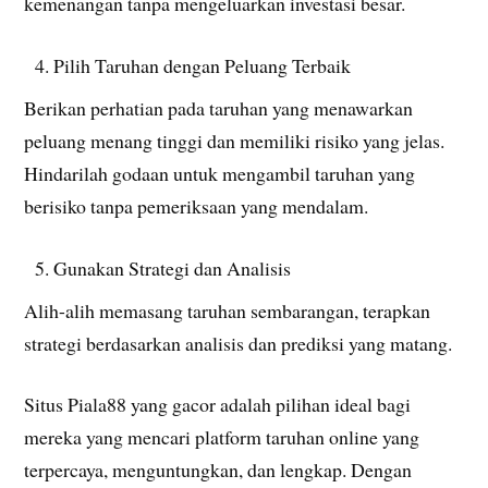
kemenangan tanpa mengeluarkan investasi besar.
Pilih Taruhan dengan Peluang Terbaik
Berikan perhatian pada taruhan yang menawarkan
peluang menang tinggi dan memiliki risiko yang jelas.
Hindarilah godaan untuk mengambil taruhan yang
berisiko tanpa pemeriksaan yang mendalam.
Gunakan Strategi dan Analisis
Alih-alih memasang taruhan sembarangan, terapkan
strategi berdasarkan analisis dan prediksi yang matang.
Situs Piala88 yang gacor adalah pilihan ideal bagi
mereka yang mencari platform taruhan online yang
terpercaya, menguntungkan, dan lengkap. Dengan