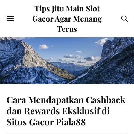
Tips Jitu Main Slot
Gacor Agar Menang
Terus
Cara Mendapatkan Cashback
dan Rewards Eksklusif di
Situs Gacor Piala88