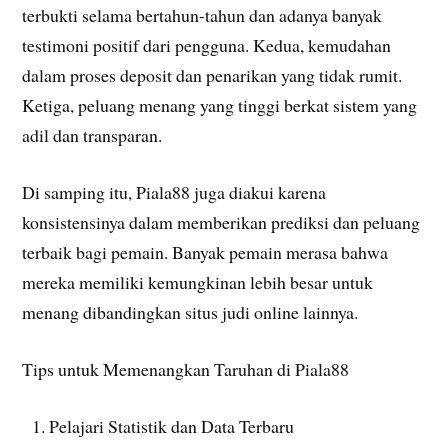
terbukti selama bertahun-tahun dan adanya banyak
testimoni positif dari pengguna. Kedua, kemudahan
dalam proses deposit dan penarikan yang tidak rumit.
Ketiga, peluang menang yang tinggi berkat sistem yang
adil dan transparan.
Di samping itu, Piala88 juga diakui karena
konsistensinya dalam memberikan prediksi dan peluang
terbaik bagi pemain. Banyak pemain merasa bahwa
mereka memiliki kemungkinan lebih besar untuk
menang dibandingkan situs judi online lainnya.
Tips untuk Memenangkan Taruhan di Piala88
Pelajari Statistik dan Data Terbaru