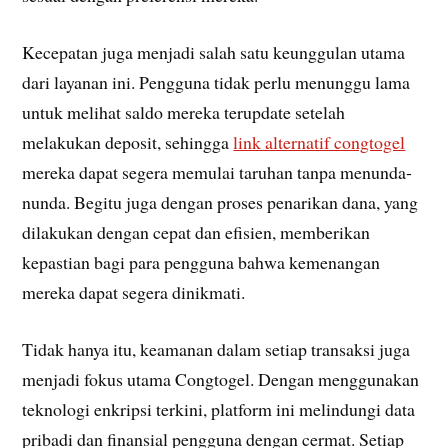
Kecepatan juga menjadi salah satu keunggulan utama
dari layanan ini. Pengguna tidak perlu menunggu lama
untuk melihat saldo mereka terupdate setelah
melakukan deposit, sehingga
link alternatif congtogel
mereka dapat segera memulai taruhan tanpa menunda-
nunda. Begitu juga dengan proses penarikan dana, yang
dilakukan dengan cepat dan efisien, memberikan
kepastian bagi para pengguna bahwa kemenangan
mereka dapat segera dinikmati.
Tidak hanya itu, keamanan dalam setiap transaksi juga
menjadi fokus utama Congtogel. Dengan menggunakan
teknologi enkripsi terkini, platform ini melindungi data
pribadi dan finansial pengguna dengan cermat. Setiap