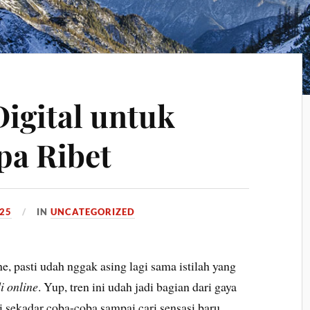
Digital untuk
pa Ribet
025
IN
UNCATEGORIZED
, pasti udah nggak asing lagi sama istilah yang
i online
. Yup, tren ini udah jadi bagian dari gaya
i sekadar coba-coba sampai cari sensasi baru,