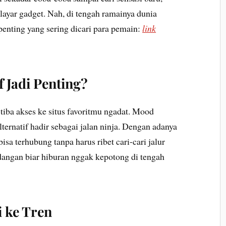
layar gadget. Nah, di tengah ramainya dunia
 penting yang sering dicari para pemain:
link
f Jadi Penting?
-tiba akses ke situs favoritmu ngadat. Mood
lternatif hadir sebagai jalan ninja. Dengan adanya
bisa terhubung tanpa harus ribet cari-cari jalur
cadangan biar hiburan nggak kepotong di tengah
i ke Tren