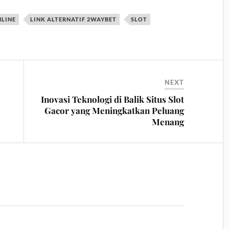
NLINE
LINK ALTERNATIF 2WAYBET
SLOT
NEXT
Inovasi Teknologi di Balik Situs Slot
Gacor yang Meningkatkan Peluang
Menang