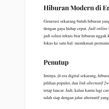
Hiburan Modern di Er
Generasi sekarang butuh hiburan yan
dengan gaya hidup cepat.
Judi online
jadi solusi teknis biar hiburan ngga
fokus ke satu hal: menikmati permai
Penutup
Intinya, di era digital sekarang, hib
pilihan populer, dan
link alternatif 2
tetap lancar. Jadi, kalau kamu lagi ca
udah siap dengan jalur alternatif yang