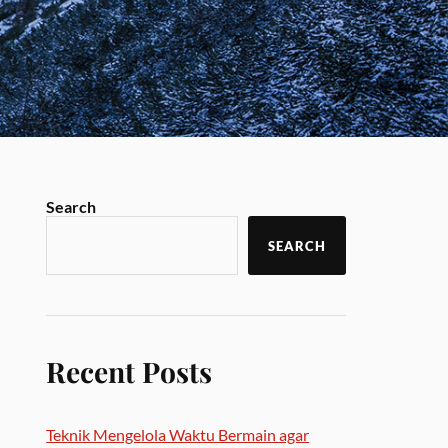
Search
SEARCH
Recent Posts
Teknik Mengelola Waktu Bermain agar