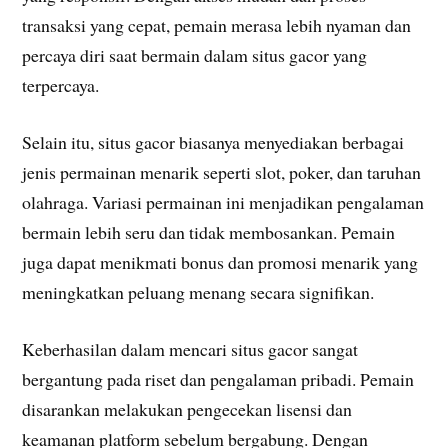
transaksi yang cepat, pemain merasa lebih nyaman dan
percaya diri saat bermain dalam situs gacor yang
terpercaya.
Selain itu, situs gacor biasanya menyediakan berbagai
jenis permainan menarik seperti slot, poker, dan taruhan
olahraga. Variasi permainan ini menjadikan pengalaman
bermain lebih seru dan tidak membosankan. Pemain
juga dapat menikmati bonus dan promosi menarik yang
meningkatkan peluang menang secara signifikan.
Keberhasilan dalam mencari situs gacor sangat
bergantung pada riset dan pengalaman pribadi. Pemain
disarankan melakukan pengecekan lisensi dan
keamanan platform sebelum bergabung. Dengan