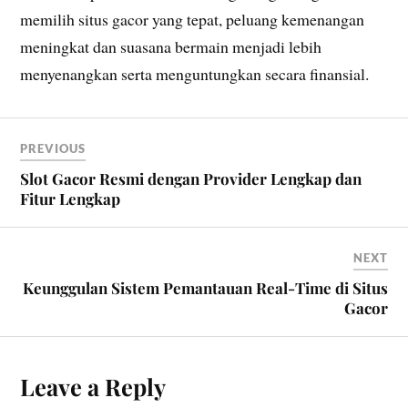
memilih situs gacor yang tepat, peluang kemenangan
meningkat dan suasana bermain menjadi lebih
menyenangkan serta menguntungkan secara finansial.
PREVIOUS
Slot Gacor Resmi dengan Provider Lengkap dan
Fitur Lengkap
NEXT
Keunggulan Sistem Pemantauan Real-Time di Situs
Gacor
Leave a Reply