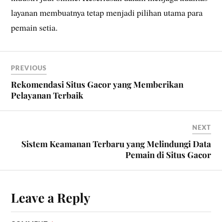
layanan membuatnya tetap menjadi pilihan utama para
pemain setia.
PREVIOUS
Rekomendasi Situs Gacor yang Memberikan
Pelayanan Terbaik
NEXT
Sistem Keamanan Terbaru yang Melindungi Data
Pemain di Situs Gacor
Leave a Reply