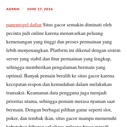
ADMIN
JUNE 17, 2026
panentogel daftar
Situs gacor semakin diminati oleh
pecinta judi online karena menawarkan peluang
kemenangan yang tinggi dan proses permainan yang
lebih menyenangkan. Platform ini dikenal dengan sistem
server yang stabil dan fitur permainan yang lengkap,
sehingga memberikan pengalaman bermain yang
optimal. Banyak pemain beralih ke situs gacor karena
kecepatan respon dan kemudahan dalam melakukan
transaksi. Keamanan data pengguna juga menjadi
prioritas utama, sehingga pemain merasa nyaman saat
bermain. Dengan berbagai pilihan game seperti slot,
poker, dan tembak ikan, situs gacor mampu memenuhi
kebutuhan hiburan sekaligus peluang besar meraih