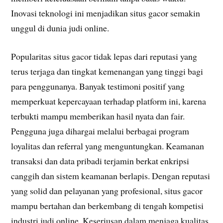
Inovasi teknologi ini menjadikan situs gacor semakin
unggul di dunia judi online.
Popularitas situs gacor tidak lepas dari reputasi yang
terus terjaga dan tingkat kemenangan yang tinggi bagi
para penggunanya. Banyak testimoni positif yang
memperkuat kepercayaan terhadap platform ini, karena
terbukti mampu memberikan hasil nyata dan fair.
Pengguna juga dihargai melalui berbagai program
loyalitas dan referral yang menguntungkan. Keamanan
transaksi dan data pribadi terjamin berkat enkripsi
canggih dan sistem keamanan berlapis. Dengan reputasi
yang solid dan pelayanan yang profesional, situs gacor
mampu bertahan dan berkembang di tengah kompetisi
industri judi online. Keseriusan dalam menjaga kualitas