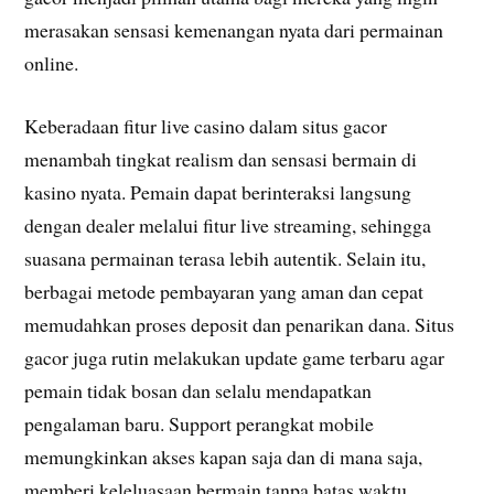
merasakan sensasi kemenangan nyata dari permainan
online.
Keberadaan fitur live casino dalam situs gacor
menambah tingkat realism dan sensasi bermain di
kasino nyata. Pemain dapat berinteraksi langsung
dengan dealer melalui fitur live streaming, sehingga
suasana permainan terasa lebih autentik. Selain itu,
berbagai metode pembayaran yang aman dan cepat
memudahkan proses deposit dan penarikan dana. Situs
gacor juga rutin melakukan update game terbaru agar
pemain tidak bosan dan selalu mendapatkan
pengalaman baru. Support perangkat mobile
memungkinkan akses kapan saja dan di mana saja,
memberi keleluasaan bermain tanpa batas waktu.