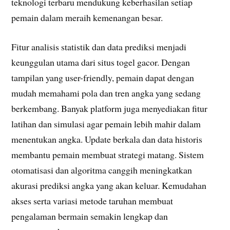
teknologi terbaru mendukung keberhasilan setiap
pemain dalam meraih kemenangan besar.
Fitur analisis statistik dan data prediksi menjadi
keunggulan utama dari situs togel gacor. Dengan
tampilan yang user-friendly, pemain dapat dengan
mudah memahami pola dan tren angka yang sedang
berkembang. Banyak platform juga menyediakan fitur
latihan dan simulasi agar pemain lebih mahir dalam
menentukan angka. Update berkala dan data historis
membantu pemain membuat strategi matang. Sistem
otomatisasi dan algoritma canggih meningkatkan
akurasi prediksi angka yang akan keluar. Kemudahan
akses serta variasi metode taruhan membuat
pengalaman bermain semakin lengkap dan