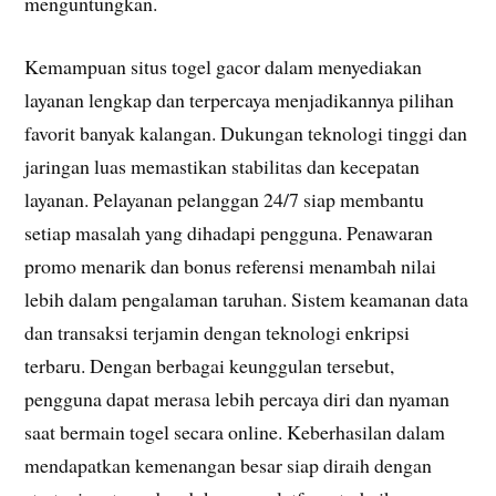
menguntungkan.
Kemampuan situs togel gacor dalam menyediakan
layanan lengkap dan terpercaya menjadikannya pilihan
favorit banyak kalangan. Dukungan teknologi tinggi dan
jaringan luas memastikan stabilitas dan kecepatan
layanan. Pelayanan pelanggan 24/7 siap membantu
setiap masalah yang dihadapi pengguna. Penawaran
promo menarik dan bonus referensi menambah nilai
lebih dalam pengalaman taruhan. Sistem keamanan data
dan transaksi terjamin dengan teknologi enkripsi
terbaru. Dengan berbagai keunggulan tersebut,
pengguna dapat merasa lebih percaya diri dan nyaman
saat bermain togel secara online. Keberhasilan dalam
mendapatkan kemenangan besar siap diraih dengan