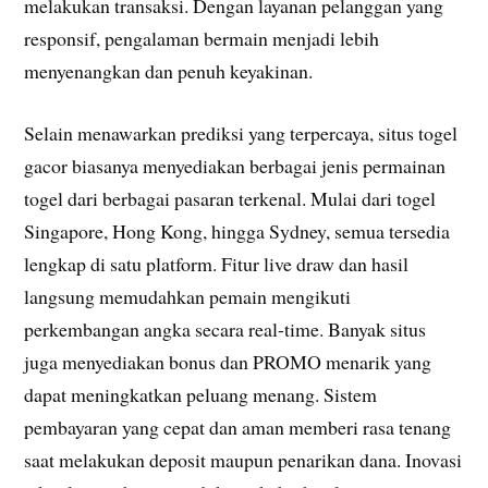
melakukan transaksi. Dengan layanan pelanggan yang
responsif, pengalaman bermain menjadi lebih
menyenangkan dan penuh keyakinan.
Selain menawarkan prediksi yang terpercaya, situs togel
gacor biasanya menyediakan berbagai jenis permainan
togel dari berbagai pasaran terkenal. Mulai dari togel
Singapore, Hong Kong, hingga Sydney, semua tersedia
lengkap di satu platform. Fitur live draw dan hasil
langsung memudahkan pemain mengikuti
perkembangan angka secara real-time. Banyak situs
juga menyediakan bonus dan PROMO menarik yang
dapat meningkatkan peluang menang. Sistem
pembayaran yang cepat dan aman memberi rasa tenang
saat melakukan deposit maupun penarikan dana. Inovasi