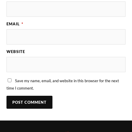
EMAIL
*
WEBSITE
Save my name, email, and website in this browser for the next
time I comment.