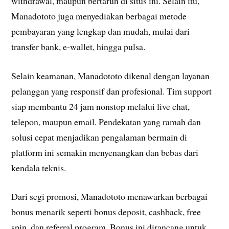
withdrawal, maupun bertaruh di situs ini. Selain itu,
Manadototo juga menyediakan berbagai metode
pembayaran yang lengkap dan mudah, mulai dari
transfer bank, e-wallet, hingga pulsa.
Selain keamanan, Manadototo dikenal dengan layanan
pelanggan yang responsif dan profesional. Tim support
siap membantu 24 jam nonstop melalui live chat,
telepon, maupun email. Pendekatan yang ramah dan
solusi cepat menjadikan pengalaman bermain di
platform ini semakin menyenangkan dan bebas dari
kendala teknis.
Dari segi promosi, Manadototo menawarkan berbagai
bonus menarik seperti bonus deposit, cashback, free
spin, dan referral program. Bonus ini dirancang untuk