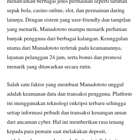
menawarkan berbagai jenis permainan seperti taruhan
sepak bola, casino online, slot, dan permainan daring
lainnya. Dengan sistem yang user-friendly dan tampilan
yang menarik, Manadototo mampu menarik perhatian
banyak pengguna dari berbagai kalangan. Keunggulan
utama dari Manadototo terletak pada keamanannya,
layanan pelanggan 24 jam, serta bonus dan promosi
menarik yang ditawarkan secara rutin.
Salah satu faktor yang membuat Manadototo unggul
adalah keamanan data dan transaksi pengguna. Platform
ini menggunakan teknologi enkripsi terbaru sehingga
setiap informasi pribadi dan transaksi keuangan aman
dari ancaman cyber. Hal ini memberikan rasa tenang
kepada para pemain saat melakukan deposit,