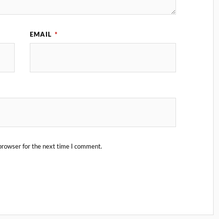
EMAIL
*
browser for the next time I comment.