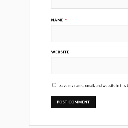
NAME
*
WEBSITE
Save my name, email, and website in this 