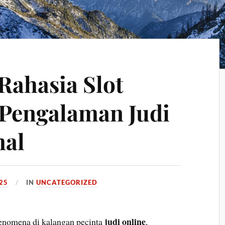
ahasia Slot
 Pengalaman Judi
mal
25
IN
UNCATEGORIZED
judi online
fenomena di kalangan pecinta
,