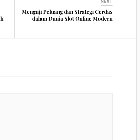
NEXT
Menguji Peluang dan Strategi Cerdas
ah
dalam Dunia Slot Online Modern