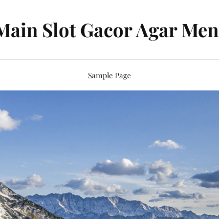
 Main Slot Gacor Agar Me
Sample Page