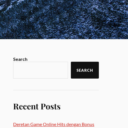
Search
SEARCH
Recent Posts
Deretan Game Online Hits dengan Bonus