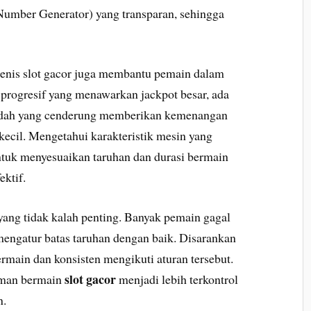
mber Generator) yang transparan, sehingga
-jenis slot gacor juga membantu pemain dalam
 progresif yang menawarkan jackpot besar, ada
 rendah yang cenderung memberikan kemenangan
 kecil. Mengetahui karakteristik mesin yang
uk menyesuaikan taruhan dan durasi bermain
ektif.
ang tidak kalah penting. Banyak pemain gagal
engatur batas taruhan dengan baik. Disarankan
main dan konsisten mengikuti aturan tersebut.
slot gacor
aman bermain
menjadi lebih terkontrol
n.