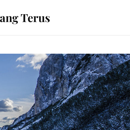
nang Terus