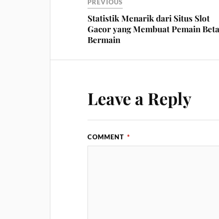
PREVIOUS
Statistik Menarik dari Situs Slot
Gacor yang Membuat Pemain Bet
Bermain
Leave a Reply
COMMENT
*