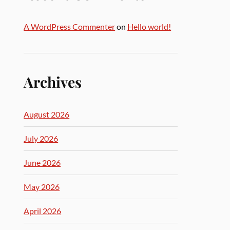
A WordPress Commenter
on
Hello world!
Archives
August 2026
July 2026
June 2026
May 2026
April 2026