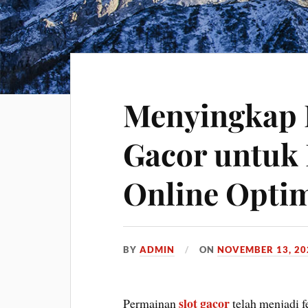
Menyingkap R
Gacor untuk
Online Opti
BY
ADMIN
ON
NOVEMBER 13, 20
slot gacor
Permainan
telah menjadi 