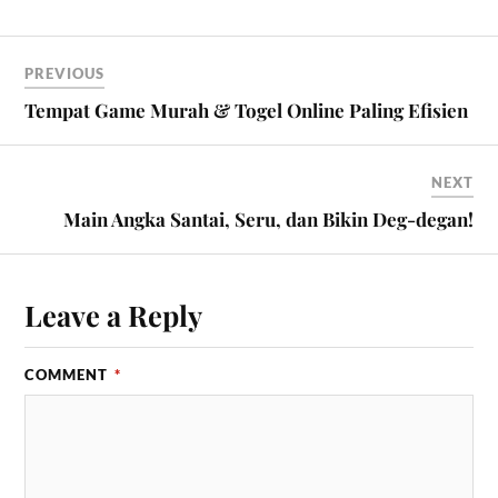
PREVIOUS
Tempat Game Murah & Togel Online Paling Efisien
NEXT
Main Angka Santai, Seru, dan Bikin Deg-degan!
Leave a Reply
COMMENT
*