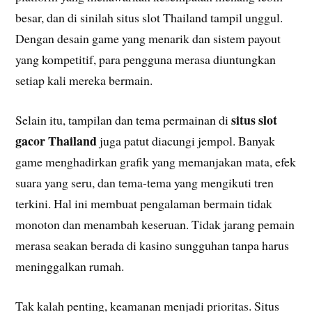
besar, dan di sinilah situs slot Thailand tampil unggul.
Dengan desain game yang menarik dan sistem payout
yang kompetitif, para pengguna merasa diuntungkan
setiap kali mereka bermain.
situs slot
Selain itu, tampilan dan tema permainan di
gacor Thailand
juga patut diacungi jempol. Banyak
game menghadirkan grafik yang memanjakan mata, efek
suara yang seru, dan tema-tema yang mengikuti tren
terkini. Hal ini membuat pengalaman bermain tidak
monoton dan menambah keseruan. Tidak jarang pemain
merasa seakan berada di kasino sungguhan tanpa harus
meninggalkan rumah.
Tak kalah penting, keamanan menjadi prioritas. Situs