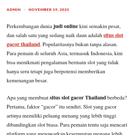
ADMIN
NOVEMBER 19, 2025
judi online
Perkembangan dunia
kini semakin pesat,
situs slot
dan salah satu yang sedang naik daun adalah
gacor thailand
. Popularitasnya bukan tanpa alasan.
Para pemain di seluruh Asia, termasuk Indonesia, kini
bisa menikmati pengalaman bermain slot yang tidak
hanya seru tetapi juga berpotensi memberikan
kemenangan besar.
situs slot gacor Thailand
Apa yang membuat
berbeda?
Pertama, faktor “gacor” itu sendiri. Slot yang gacor
artinya memiliki peluang menang yang lebih tinggi
dibandingkan slot biasa. Para pemain tentu saja mencari
platform yang menawarkan kesempatan menang lebih