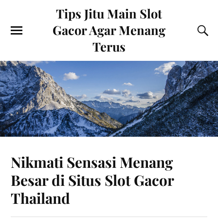
Tips Jitu Main Slot
Gacor Agar Menang
Terus
Nikmati Sensasi Menang
Besar di Situs Slot Gacor
Thailand