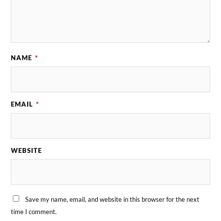
NAME
*
EMAIL
*
WEBSITE
Save my name, email, and website in this browser for the next
time I comment.