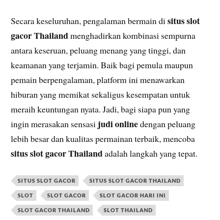
situs slot
Secara keseluruhan, pengalaman bermain di
gacor Thailand
menghadirkan kombinasi sempurna
antara keseruan, peluang menang yang tinggi, dan
keamanan yang terjamin. Baik bagi pemula maupun
pemain berpengalaman, platform ini menawarkan
hiburan yang memikat sekaligus kesempatan untuk
meraih keuntungan nyata. Jadi, bagi siapa pun yang
judi online
ingin merasakan sensasi
dengan peluang
lebih besar dan kualitas permainan terbaik, mencoba
situs slot gacor Thailand
adalah langkah yang tepat.
SITUS SLOT GACOR
SITUS SLOT GACOR THAILAND
SLOT
SLOT GACOR
SLOT GACOR HARI INI
SLOT GACOR THAILAND
SLOT THAILAND