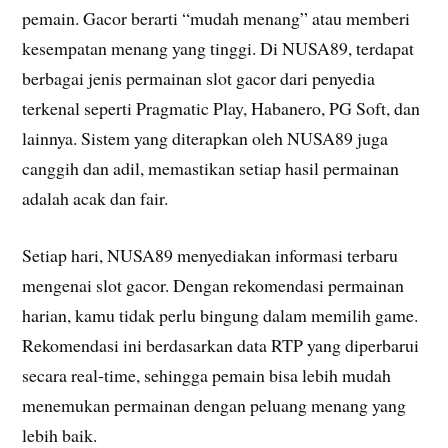
pemain. Gacor berarti “mudah menang” atau memberi
kesempatan menang yang tinggi. Di NUSA89, terdapat
berbagai jenis permainan slot gacor dari penyedia
terkenal seperti Pragmatic Play, Habanero, PG Soft, dan
lainnya. Sistem yang diterapkan oleh NUSA89 juga
canggih dan adil, memastikan setiap hasil permainan
adalah acak dan fair.
Setiap hari, NUSA89 menyediakan informasi terbaru
mengenai slot gacor. Dengan rekomendasi permainan
harian, kamu tidak perlu bingung dalam memilih game.
Rekomendasi ini berdasarkan data RTP yang diperbarui
secara real-time, sehingga pemain bisa lebih mudah
menemukan permainan dengan peluang menang yang
lebih baik.