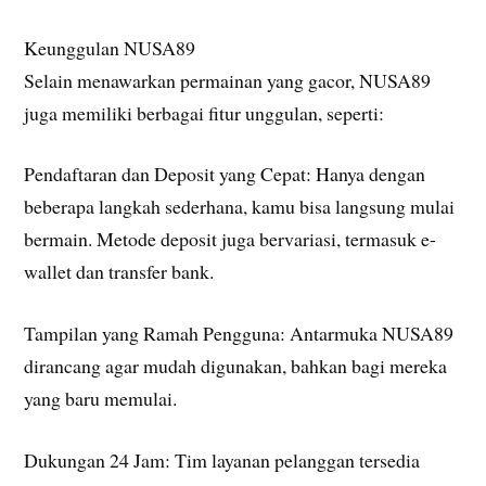
Keunggulan NUSA89
Selain menawarkan permainan yang gacor, NUSA89
juga memiliki berbagai fitur unggulan, seperti:
Pendaftaran dan Deposit yang Cepat: Hanya dengan
beberapa langkah sederhana, kamu bisa langsung mulai
bermain. Metode deposit juga bervariasi, termasuk e-
wallet dan transfer bank.
Tampilan yang Ramah Pengguna: Antarmuka NUSA89
dirancang agar mudah digunakan, bahkan bagi mereka
yang baru memulai.
Dukungan 24 Jam: Tim layanan pelanggan tersedia