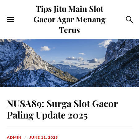
Tips Jitu Main Slot
Gacor Agar Menang
Terus
NUSA89: Surga Slot Gacor
Paling Update 2025
ADMIN
JUNE 11, 2025