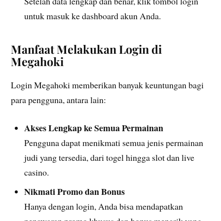
Setelah data lengkap dan benar, klik tombol login
untuk masuk ke dashboard akun Anda.
Manfaat Melakukan Login di
Megahoki
Login Megahoki memberikan banyak keuntungan bagi
para pengguna, antara lain:
Akses Lengkap ke Semua Permainan
Pengguna dapat menikmati semua jenis permainan
judi yang tersedia, dari togel hingga slot dan live
casino.
Nikmati Promo dan Bonus
Hanya dengan login, Anda bisa mendapatkan
penawaran promo khusus dan bonus menarik yang