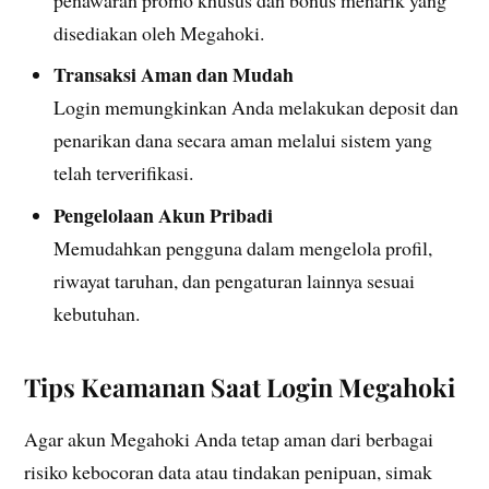
disediakan oleh Megahoki.
Transaksi Aman dan Mudah
Login memungkinkan Anda melakukan deposit dan
penarikan dana secara aman melalui sistem yang
telah terverifikasi.
Pengelolaan Akun Pribadi
Memudahkan pengguna dalam mengelola profil,
riwayat taruhan, dan pengaturan lainnya sesuai
kebutuhan.
Tips Keamanan Saat Login Megahoki
Agar akun Megahoki Anda tetap aman dari berbagai
risiko kebocoran data atau tindakan penipuan, simak