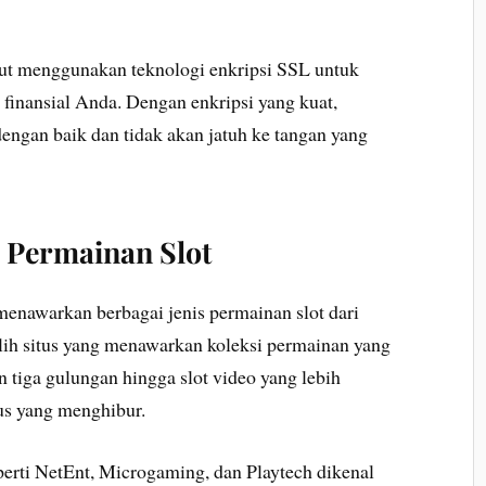
sebut menggunakan teknologi enkripsi SSL untuk
 finansial Anda. Dengan enkripsi yang kuat,
dengan baik dan tidak akan jatuh ke tangan yang
i Permainan Slot
n menawarkan berbagai jenis permainan slot dari
ilih situs yang menawarkan koleksi permainan yang
n tiga gulungan hingga slot video yang lebih
us yang menghibur.
perti NetEnt, Microgaming, dan Playtech dikenal