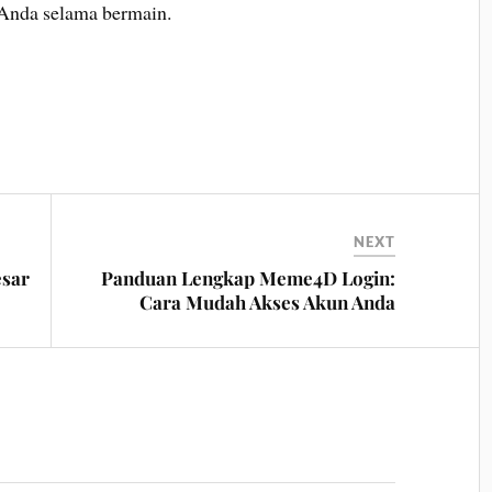
Anda selama bermain.
NEXT
esar
Panduan Lengkap Meme4D Login:
Cara Mudah Akses Akun Anda