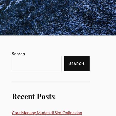
Search
SEARCH
Recent Posts
Cara Menang Mudah di Slot Online dan