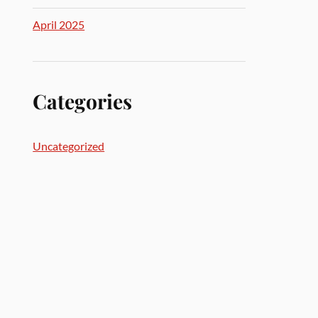
April 2025
Categories
Uncategorized