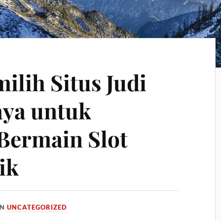
lih Situs Judi
aya untuk
Bermain Slot
ik
IN
UNCATEGORIZED