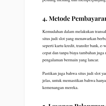
4.
Metode Pembayaran
Kemudahan dalam melakukan transaksi
situs judi slot yang menawarkan ber
seperti kartu kredit, transfer bank, e
cepat dan tanpa biaya tambahan juga
pengalaman bermain yang lancar.
Pastikan juga bahwa situs judi slot y
jelas, untuk memastikan bahwa hanya
kemenangan mereka.