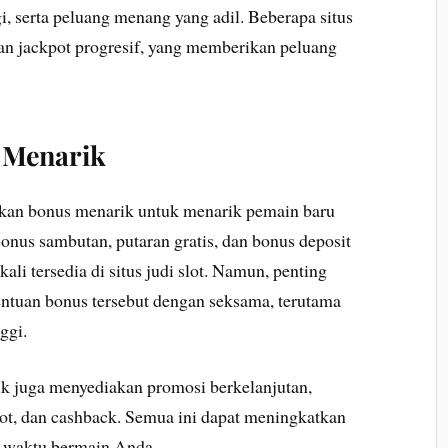
i, serta peluang menang yang adil. Beberapa situs
 jackpot progresif, yang memberikan peluang
 Menarik
arkan bonus menarik untuk menarik pemain baru
us sambutan, putaran gratis, dan bonus deposit
ali tersedia di situs judi slot. Namun, penting
entuan bonus tersebut dengan seksama, terutama
ggi.
ik juga menyediakan promosi berkelanjutan,
slot, dan cashback. Semua ini dapat meningkatkan
 waktu bermain Anda.