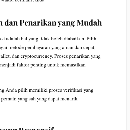
 dan Penarikan yang Mudah
 adalah hal yang tidak boleh diabaikan. Pilih
bagai metode pembayaran yang aman dan cepat,
-wallet, dan cryptocurrency. Proses penarikan yang
 menjadi faktor penting untuk memastikan
ang Anda pilih memiliki proses verifikasi yang
 pemain yang sah yang dapat menarik