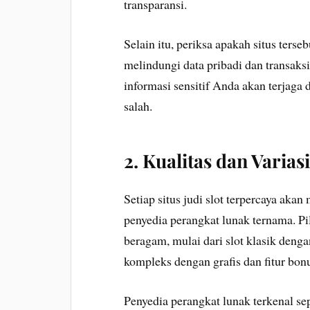
transparansi.
Selain itu, periksa apakah situs ter
melindungi data pribadi dan transaksi
informasi sensitif Anda akan terjaga 
salah.
2.
Kualitas dan Varias
Setiap situs judi slot terpercaya aka
penyedia perangkat lunak ternama. P
beragam, mulai dari slot klasik denga
kompleks dengan grafis dan fitur bon
Penyedia perangkat lunak terkenal se