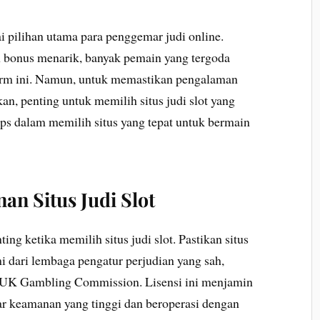
 pilihan utama para penggemar judi online.
 bonus menarik, banyak pemain yang tergoda
orm ini. Namun, untuk memastikan pengalaman
, penting untuk memilih situs judi slot yang
tips dalam memilih situs yang tepat untuk bermain
n Situs Judi Slot
ng ketika memilih situs judi slot. Pastikan situs
mi dari lembaga pengatur perjudian yang sah,
u UK Gambling Commission. Lisensi ini menjamin
ar keamanan yang tinggi dan beroperasi dengan