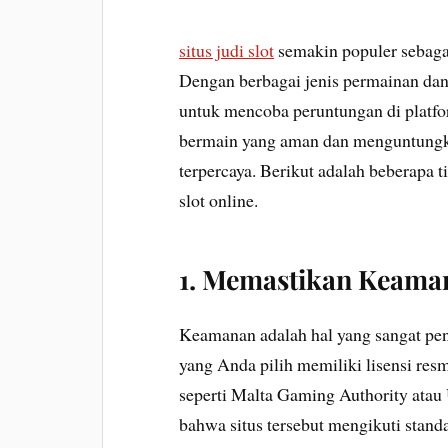
situs judi slot
semakin populer sebagai
Dengan berbagai jenis permainan dan
untuk mencoba peruntungan di platf
bermain yang aman dan menguntungkan
terpercaya. Berikut adalah beberapa 
slot online.
1.
Memastikan Keamana
Keamanan adalah hal yang sangat penti
yang Anda pilih memiliki lisensi res
seperti Malta Gaming Authority ata
bahwa situs tersebut mengikuti stand