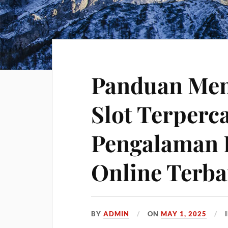
Panduan Memi
Slot Terperc
Pengalaman 
Online Terba
BY
ADMIN
ON
MAY 1, 2025