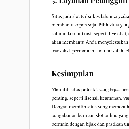
5.
Layanan Pelanggan 
Situs judi slot terbaik selalu menyed
membantu kapan saja. Pilih situs ya
saluran komunikasi, seperti live chat
akan membantu Anda menyelesaikan mas
transaksi, permainan, atau masalah te
Kesimpulan
Memilih situs judi slot yang tepat m
penting, seperti lisensi, keamanan, v
Dengan memilih situs yang memenuhi 
pengalaman bermain slot online yan
bermain dengan bijak dan pastikan un