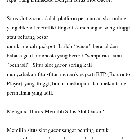
Situs slot gacor adalah platform permainan slot online
yang dikenal memiliki tingkat kemenangan yang tinggi
atau peluang besar
untuk meraih jackpot. Istilah “gacor” berasal dari
bahasa gaul Indonesia yang berarti “sempurna” atau
“berhasil”. Situs slot gacor sering kali
menyediakan fitur-fitur menarik seperti RTP (Return to
Player) yang tinggi, bonus melimpah, dan mekanisme
permainan yang adil.
Mengapa Harus Memilih Situs Slot Gacor?
Memilih situs slot gacor sangat penting untuk