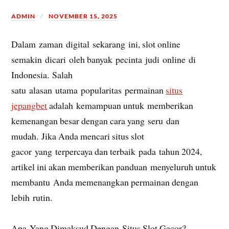
ADMIN
NOVEMBER 15, 2025
Dalam zaman digital sekarang ini, slot online
semakin dicari oleh banyak pecinta judi online di
Indonesia. Salah
satu alasan utama popularitas permainan
situs
jepangbet
adalah kemampuan untuk memberikan
kemenangan besar dengan cara yang seru dan
mudah. Jika Anda mencari situs slot
gacor yang terpercaya dan terbaik pada tahun 2024,
artikel ini akan memberikan panduan menyeluruh untuk
membantu Anda memenangkan permainan dengan
lebih rutin.
Apa Yang Dimaksud Dengan Situs Slot Gacor?