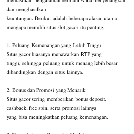
memastikan pengalaman bermain Anda menyenangkan
dan menghasilkan
keuntungan. Berikut adalah beberapa alasan utama
mengapa memilih situs slot gacor itu penting:
1. Peluang Kemenangan yang Lebih Tinggi
Situs gacor biasanya menawarkan RTP yang
tinggi, sehingga peluang untuk menang lebih besar
dibandingkan dengan situs lainnya.
2. Bonus dan Promosi yang Menarik
Situs gacor sering memberikan bonus deposit,
cashback, free spin, serta promosi lainnya
yang bisa meningkatkan peluang kemenangan.