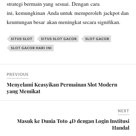
strategi bermain yang sesuai. Dengan cara
ini, kemungkinan Anda untuk memperoleh jackpot dan
keuntungan besar akan meningkat secara signifikan.
SITUS SLOT
SITUS SLOT GACOR
SLOT GACOR
SLOT GACOR HARI INI
PREVIOUS
Menyelami Keasyikan Permainan Slot Modern
yang Memikat
NEXT
Masuk ke Dunia Toto 4D dengan Login Institusi
Handal