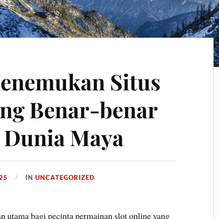
Menemukan Situs
ang Benar-benar
 Dunia Maya
25
IN
UNCATEGORIZED
an utama bagi pecinta permainan slot online yang