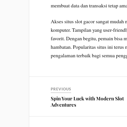
membuat data dan transaksi tetap am
Akses situs slot gacor sangat mudah 
komputer. Tampilan yang user-frien
favorit. Dengan begitu, pemain bisa 
hambatan. Popularitas situs ini ter
pengalaman terbaik bagi semua peng
PREVIOUS
Spin Your Luck with Modern Slot
Adventures