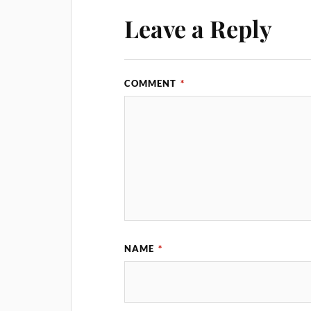
Leave a Reply
COMMENT
*
NAME
*