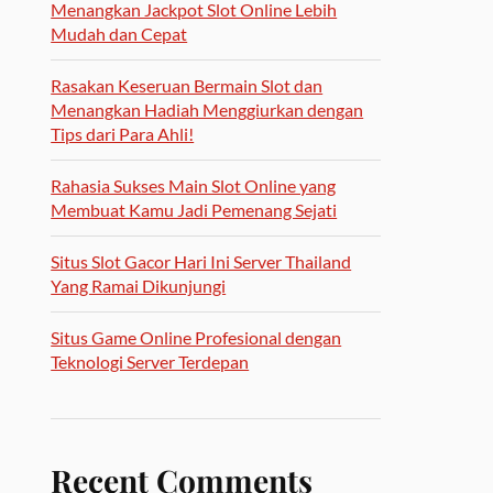
Menangkan Jackpot Slot Online Lebih
Mudah dan Cepat
Rasakan Keseruan Bermain Slot dan
Menangkan Hadiah Menggiurkan dengan
Tips dari Para Ahli!
Rahasia Sukses Main Slot Online yang
Membuat Kamu Jadi Pemenang Sejati
Situs Slot Gacor Hari Ini Server Thailand
Yang Ramai Dikunjungi
Situs Game Online Profesional dengan
Teknologi Server Terdepan
Recent Comments