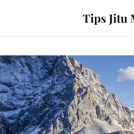
Tips Jitu