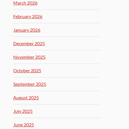
March 2026
February 2026
January 2026
December 2025
November 2025
October 2025
September 2025
August 2025
July 2025
June 2025