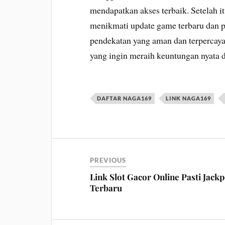
mendapatkan akses terbaik. Setelah i
menikmati update game terbaru dan 
pendekatan yang aman dan terpercaya, 
yang ingin meraih keuntungan nyata d
DAFTAR NAGA169
LINK NAGA169
PREVIOUS
Link Slot Gacor Online Pasti Jackp
Terbaru