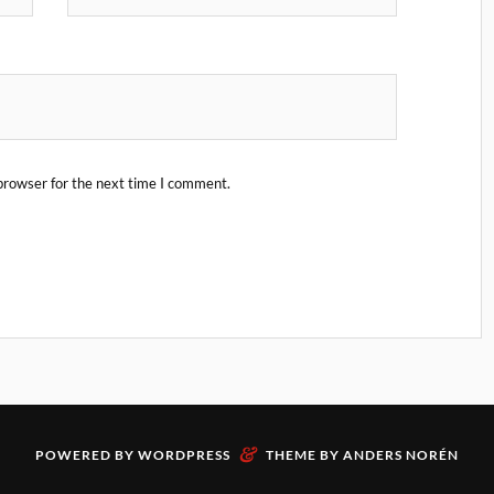
browser for the next time I comment.
&
POWERED BY
WORDPRESS
THEME BY
ANDERS NORÉN