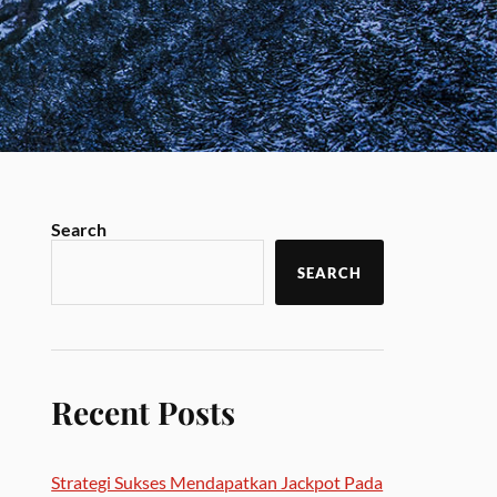
Search
SEARCH
Recent Posts
Strategi Sukses Mendapatkan Jackpot Pada