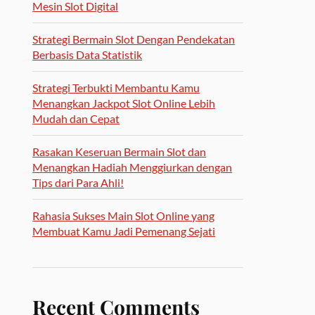
Mesin Slot Digital
Strategi Bermain Slot Dengan Pendekatan
Berbasis Data Statistik
Strategi Terbukti Membantu Kamu
Menangkan Jackpot Slot Online Lebih
Mudah dan Cepat
Rasakan Keseruan Bermain Slot dan
Menangkan Hadiah Menggiurkan dengan
Tips dari Para Ahli!
Rahasia Sukses Main Slot Online yang
Membuat Kamu Jadi Pemenang Sejati
Recent Comments