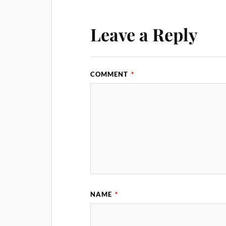
Leave a Reply
COMMENT
*
NAME
*