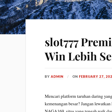
slot777 Prem
Win Lebih Se
BY
ADMIN
ON
FEBRUARY 27, 20
Mencari platform taruhan daring ya
kemenangan besar? Jangan lewatkan 
NAGA169, situs yang tengah naik dau