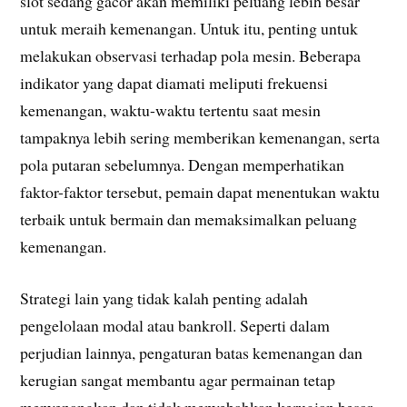
slot sedang gacor akan memiliki peluang lebih besar
untuk meraih kemenangan. Untuk itu, penting untuk
melakukan observasi terhadap pola mesin. Beberapa
indikator yang dapat diamati meliputi frekuensi
kemenangan, waktu-waktu tertentu saat mesin
tampaknya lebih sering memberikan kemenangan, serta
pola putaran sebelumnya. Dengan memperhatikan
faktor-faktor tersebut, pemain dapat menentukan waktu
terbaik untuk bermain dan memaksimalkan peluang
kemenangan.
Strategi lain yang tidak kalah penting adalah
pengelolaan modal atau bankroll. Seperti dalam
perjudian lainnya, pengaturan batas kemenangan dan
kerugian sangat membantu agar permainan tetap
menyenangkan dan tidak menyebabkan kerugian besar.