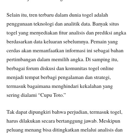
Selain itu, tren terbaru dalam dunia togel adalah
penggunaan teknologi dan analitik data. Banyak situs
togel yang menyediakan fitur analisis dan prediksi angka
berdasarkan data keluaran sebelumnya. Pemain yang
cerdas akan memanfaatkan informasi ini sebagai bahan
pertimbangan dalam memilih angka. Di samping itu,
berbagai forum diskusi dan komunitas togel online
menjadi tempat berbagi pengalaman dan strategi,
termasuk bagaimana menghindari kekalahan yang
sering dialami “Cupu Toto.”
Tak dapat dipungkiri bahwa perjudian, termasuk togel,
harus dilakukan secara bertanggung jawab. Meskipun
peluang menang bisa ditingkatkan melalui analisis dan