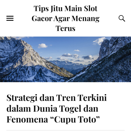
Tips Jitu Main Slot
Gacor Agar Menang
Terus
Strategi dan Tren Terkini
dalam Dunia Togel dan
Fenomena “Cupu Toto”