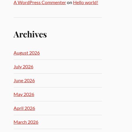
A WordPress Commenter
on
Hello world!
Archives
August 2026
July 2026
June 2026
May 2026
April 2026
March 2026