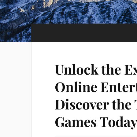
Unlock the E
Online Enter
Discover the 
Games Toda