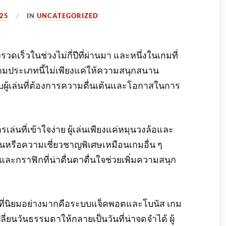
025
IN
UNCATEGORIZED
เร็วในช่วงไม่กี่ปีที่ผ่านมา และหนึ่งในเกมที่
กมประเภทนี้ไม่เพียงแค่ให้ความสนุกสนาน
หรับผู้เล่นที่ต้องการความตื่นเต้นและโอกาสในการ
ารเล่นที่เข้าใจง่าย ผู้เล่นเพียงแค่หมุนวงล้อและ
้อนหรือความเชี่ยวชาญพิเศษเหมือนเกมอื่น ๆ
กราฟิกที่น่าตื่นตาตื่นใจช่วยเพิ่มความสนุก
ที่นิยมอย่างมากคือระบบแจ็คพอตและโบนัส เกม
ปลี่ยนวันธรรมดาให้กลายเป็นวันที่น่าจดจำได้ ผู้