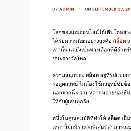
BY
ADMIN
ON
SEPTEMBER 19, 2
โลกของเกมออนไลน์ได้เติบโตอย่างรวด
สล็อต
ได้รับความนิยมอย่างสูงคือ
เ
เท่านั้น แต่ยังเป็นทางเลือกที่ดีสำ
ชนะรางวัลใหญ่
สล็อต
ความสนุกของ
อยู่ที่รูปแบบก
รอดูผลลัพธ์ ไม่ต้องใช้กลยุทธ์ซับซ
นอกจากนี้ ความหลากหลายของธีมและ
ให้กับผู้เล่นทุกวัย
สล็อต
หนึ่งในคุณสมบัติที่ทำให้
เป็น
เหล่านี้มักมีรางวัลพิเศษที่สามารถเ