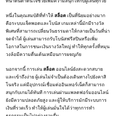
ที่น่าตื่นตาตื่นใจช่วยเพิ่มความสนุกให้กับผู้เล่นทุกวัย
สล็อต
หนึ่งในคุณสมบัติที่ทำให้
เป็นที่นิยมอย่างมาก
คือระบบแจ็คพอตและโบนัส เกมเหล่านี้มักมีรางวัล
พิเศษที่สามารถเปลี่ยนวันธรรมดาให้กลายเป็นวันที่น่า
จดจำได้ ผู้เล่นสามารถรับโบนัสฟรีสปินหรือเพิ่ม
โอกาสในการชนะเงินรางวัลใหญ่ ทำให้ทุกครั้งที่หมุน
วงล้อมีความตื่นเต้นเหมือนการผจญภัย
สล็อต
นอกจากนี้ การเล่น
ออนไลน์ยังสะดวกสบาย
และเข้าถึงง่าย ผู้เล่นไม่จำเป็นต้องเดินทางไปยังคาสิ
โนจริง แค่มีอุปกรณ์เชื่อมต่ออินเทอร์เน็ตก็สามารถ
สนุกกับเกมได้ทันที การเล่นผ่านแพลตฟอร์มออนไลน์
ยังมีความปลอดภัยสูง และผู้ให้บริการมักมีระบบการ
เงินที่รวดเร็ว ทำให้ผู้เล่นมั่นใจได้ว่าทุกการทำ
ธุรกรรมเป็นไปอย่างราบรื่น