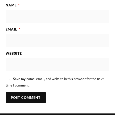
NAME
*
EMAIL
*
WEBSITE
Save my name, email, and website in this browser for the next
time I comment.