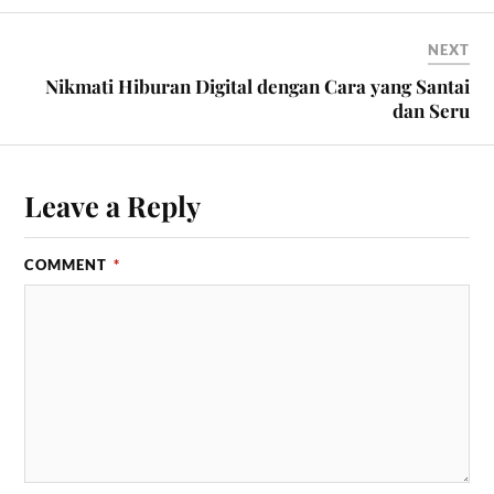
NEXT
Nikmati Hiburan Digital dengan Cara yang Santai
dan Seru
Leave a Reply
COMMENT
*