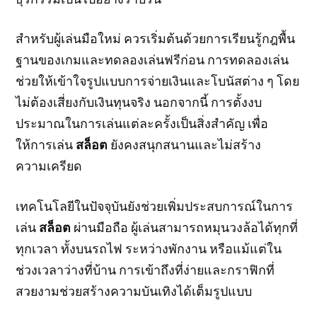
สำหรับผู้เล่นมือใหม่ ควรเริ่มต้นด้วยการเรียนรู้กฎพื้น
ฐานของเกมและทดลองเล่นฟรีก่อน การทดลองเล่น
ช่วยให้เข้าใจรูปแบบการจ่ายเงินและโบนัสต่าง ๆ โดย
ไม่ต้องเสี่ยงกับเงินทุนจริง นอกจากนี้ การตั้งงบ
ประมาณในการเล่นแต่ละครั้งเป็นสิ่งสำคัญ เพื่อ
สล็อต
ให้การเล่น
ยังคงสนุกสนานและไม่สร้าง
ความเครียด
เทคโนโลยีในปัจจุบันยังช่วยเพิ่มประสบการณ์ในการ
สล็อต
เล่น
ผ่านมือถือ ผู้เล่นสามารถหมุนวงล้อได้ทุกที่
ทุกเวลา ทั้งบนรถไฟ ระหว่างพักงาน หรือแม้แต่ใน
ช่วงเวลาว่างที่บ้าน การเข้าถึงที่ง่ายและกราฟิกที่
สวยงามช่วยสร้างความบันเทิงได้เต็มรูปแบบ