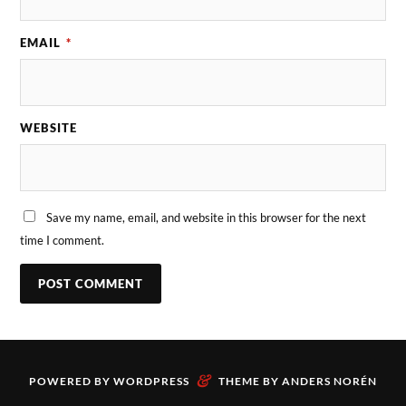
EMAIL
*
WEBSITE
Save my name, email, and website in this browser for the next
time I comment.
&
POWERED BY
WORDPRESS
THEME BY
ANDERS NORÉN