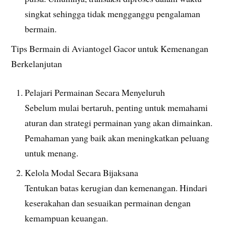
singkat sehingga tidak mengganggu pengalaman
bermain.
Tips Bermain di Aviantogel Gacor untuk Kemenangan
Berkelanjutan
Pelajari Permainan Secara Menyeluruh
Sebelum mulai bertaruh, penting untuk memahami
aturan dan strategi permainan yang akan dimainkan.
Pemahaman yang baik akan meningkatkan peluang
untuk menang.
Kelola Modal Secara Bijaksana
Tentukan batas kerugian dan kemenangan. Hindari
keserakahan dan sesuaikan permainan dengan
kemampuan keuangan.