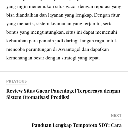
yang ingin menemukan situs gacor dengan reputasi yang
bisa diandalkan dan layanan yang lengkap. Dengan fitur
yang menarik, sistem keamanan yang terjamin, serta
bonus yang menguntungkan, situs ini dapat memenuhi
kebutuhan para pemain judi daring. Jangan ragu untuk
mencoba peruntungan di Aviantogel dan dapatkan
kemenangan besar dengan strategi yang tepat.
PREVIOUS
Review Situs Gacor Panentogel Terpercaya dengan
Sistem Otomatisasi Prediksi
NEXT
Panduan Lengkap Tempototo SDY: Cara