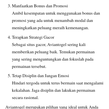
Manfaatkan Bonus dan Promosi
Ambil kesempatan untuk menggunakan bonus dan
promosi yang ada untuk menambah modal dan
meningkatkan peluang meraih kemenangan.
Terapkan Strategi Gacor
Sebagai situs gacor, Aviantogel sering kali
memberikan peluang baik. Temukan permainan
yang sering menguntungkan dan fokuslah pada
permainan tersebut.
Tetap Disiplin dan Jangan Emosi
Hindari tergoda untuk terus bermain saat mengalami
kekalahan. Jaga disiplin dan lakukan permainan
secara rasional.
Aviantogel merupakan pilihan yang ideal untuk Anda