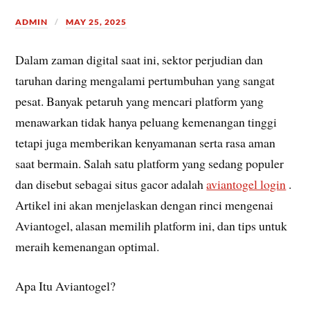
ADMIN
MAY 25, 2025
Dalam zaman digital saat ini, sektor perjudian dan
taruhan daring mengalami pertumbuhan yang sangat
pesat. Banyak petaruh yang mencari platform yang
menawarkan tidak hanya peluang kemenangan tinggi
tetapi juga memberikan kenyamanan serta rasa aman
saat bermain. Salah satu platform yang sedang populer
dan disebut sebagai situs gacor adalah
aviantogel login
.
Artikel ini akan menjelaskan dengan rinci mengenai
Aviantogel, alasan memilih platform ini, dan tips untuk
meraih kemenangan optimal.
Apa Itu Aviantogel?