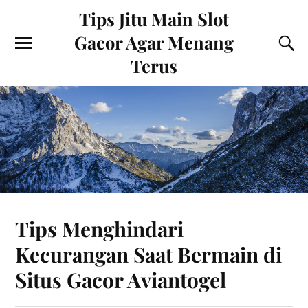
Tips Jitu Main Slot
Gacor Agar Menang
Terus
Tips Menghindari
Kecurangan Saat Bermain di
Situs Gacor Aviantogel