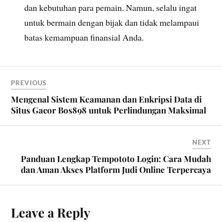
dan kebutuhan para pemain. Namun, selalu ingat
untuk bermain dengan bijak dan tidak melampaui
batas kemampuan finansial Anda.
PREVIOUS
Mengenal Sistem Keamanan dan Enkripsi Data di
Situs Gacor Bos898 untuk Perlindungan Maksimal
NEXT
Panduan Lengkap Tempototo Login: Cara Mudah
dan Aman Akses Platform Judi Online Terpercaya
Leave a Reply