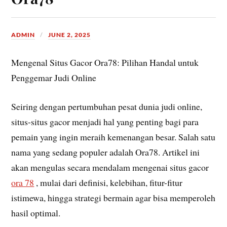
ADMIN
JUNE 2, 2025
Mengenal Situs Gacor Ora78: Pilihan Handal untuk
Penggemar Judi Online
Seiring dengan pertumbuhan pesat dunia judi online,
situs-situs gacor menjadi hal yang penting bagi para
pemain yang ingin meraih kemenangan besar. Salah satu
nama yang sedang populer adalah Ora78. Artikel ini
akan mengulas secara mendalam mengenai situs gacor
ora 78
, mulai dari definisi, kelebihan, fitur-fitur
istimewa, hingga strategi bermain agar bisa memperoleh
hasil optimal.