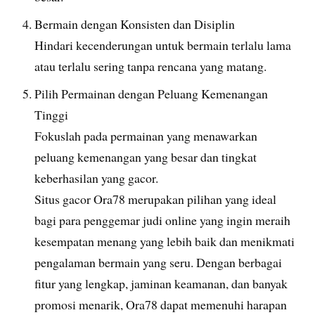
Bermain dengan Konsisten dan Disiplin
Hindari kecenderungan untuk bermain terlalu lama
atau terlalu sering tanpa rencana yang matang.
Pilih Permainan dengan Peluang Kemenangan
Tinggi
Fokuslah pada permainan yang menawarkan
peluang kemenangan yang besar dan tingkat
keberhasilan yang gacor.
Situs gacor Ora78 merupakan pilihan yang ideal
bagi para penggemar judi online yang ingin meraih
kesempatan menang yang lebih baik dan menikmati
pengalaman bermain yang seru. Dengan berbagai
fitur yang lengkap, jaminan keamanan, dan banyak
promosi menarik, Ora78 dapat memenuhi harapan