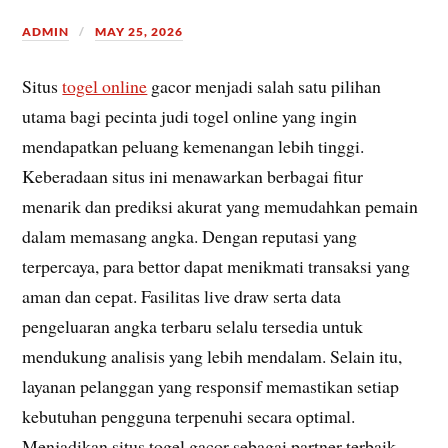
ADMIN
MAY 25, 2026
Situs
togel online
gacor menjadi salah satu pilihan
utama bagi pecinta judi togel online yang ingin
mendapatkan peluang kemenangan lebih tinggi.
Keberadaan situs ini menawarkan berbagai fitur
menarik dan prediksi akurat yang memudahkan pemain
dalam memasang angka. Dengan reputasi yang
terpercaya, para bettor dapat menikmati transaksi yang
aman dan cepat. Fasilitas live draw serta data
pengeluaran angka terbaru selalu tersedia untuk
mendukung analisis yang lebih mendalam. Selain itu,
layanan pelanggan yang responsif memastikan setiap
kebutuhan pengguna terpenuhi secara optimal.
Menjadikan situs togel gacor sebagai partner terbaik