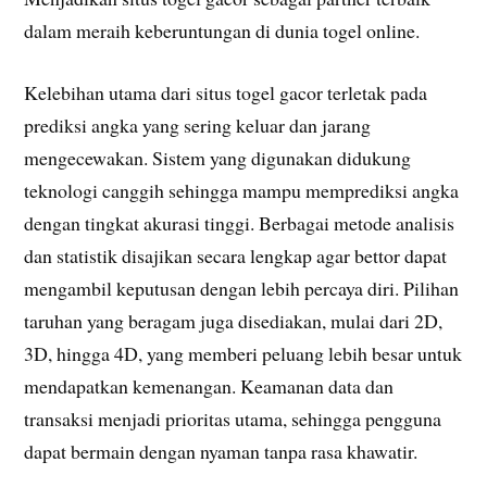
dalam meraih keberuntungan di dunia togel online.
Kelebihan utama dari situs togel gacor terletak pada
prediksi angka yang sering keluar dan jarang
mengecewakan. Sistem yang digunakan didukung
teknologi canggih sehingga mampu memprediksi angka
dengan tingkat akurasi tinggi. Berbagai metode analisis
dan statistik disajikan secara lengkap agar bettor dapat
mengambil keputusan dengan lebih percaya diri. Pilihan
taruhan yang beragam juga disediakan, mulai dari 2D,
3D, hingga 4D, yang memberi peluang lebih besar untuk
mendapatkan kemenangan. Keamanan data dan
transaksi menjadi prioritas utama, sehingga pengguna
dapat bermain dengan nyaman tanpa rasa khawatir.