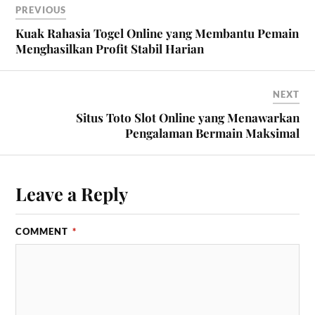
PREVIOUS
Kuak Rahasia Togel Online yang Membantu Pemain
Menghasilkan Profit Stabil Harian
NEXT
Situs Toto Slot Online yang Menawarkan
Pengalaman Bermain Maksimal
Leave a Reply
COMMENT
*