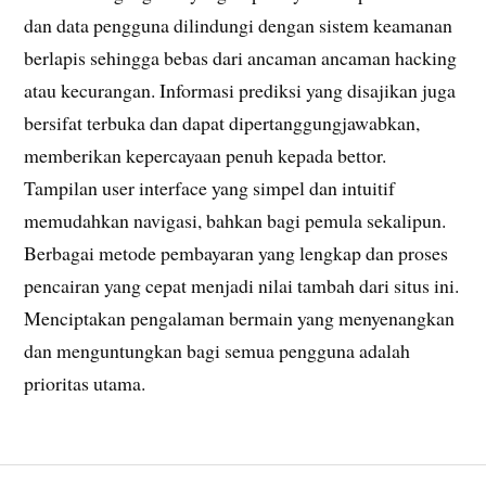
dan data pengguna dilindungi dengan sistem keamanan
berlapis sehingga bebas dari ancaman ancaman hacking
atau kecurangan. Informasi prediksi yang disajikan juga
bersifat terbuka dan dapat dipertanggungjawabkan,
memberikan kepercayaan penuh kepada bettor.
Tampilan user interface yang simpel dan intuitif
memudahkan navigasi, bahkan bagi pemula sekalipun.
Berbagai metode pembayaran yang lengkap dan proses
pencairan yang cepat menjadi nilai tambah dari situs ini.
Menciptakan pengalaman bermain yang menyenangkan
dan menguntungkan bagi semua pengguna adalah
prioritas utama.