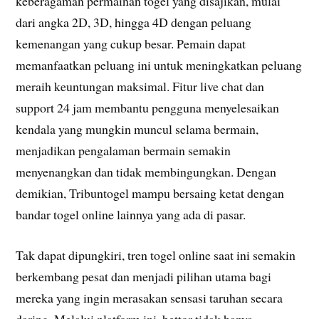
keberagaman permainan togel yang disajikan, mulai
dari angka 2D, 3D, hingga 4D dengan peluang
kemenangan yang cukup besar. Pemain dapat
memanfaatkan peluang ini untuk meningkatkan peluang
meraih keuntungan maksimal. Fitur live chat dan
support 24 jam membantu pengguna menyelesaikan
kendala yang mungkin muncul selama bermain,
menjadikan pengalaman bermain semakin
menyenangkan dan tidak membingungkan. Dengan
demikian, Tribuntogel mampu bersaing ketat dengan
bandar togel online lainnya yang ada di pasar.
Tak dapat dipungkiri, tren togel online saat ini semakin
berkembang pesat dan menjadi pilihan utama bagi
mereka yang ingin merasakan sensasi taruhan secara
daring. Melalui platform ini, bettor tidak hanya