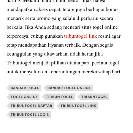
mendapatkan akses cepat, tetapi juga berbagai bonus
menarik serta promo yang selalu diperbarui secara
berkala. Jika Anda sedang mencari situs togel online
terpercaya, cukup gunakan
tribuntogel link
resmi agar
tetap mendapatkan layanan terbaik. Dengan segala
keunggulan yang ditawarkan, tidak heran jika
Tribuntogel menjadi pilihan utama para pecinta togel
untuk menyalurkan keberuntungan mereka setiap hari.
BANDAR TOGEL
BANDAR TOGEL ONLINE
TOGEL ONLINE
TRIBUN TOGEL
TRIBUNTOGEL
TRIBUNTOGEL DAFTAR
TRIBUNTOGEL LINK
TRIBUNTOGEL LOGIN