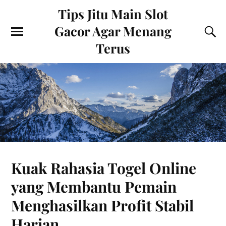
Tips Jitu Main Slot
Gacor Agar Menang
Terus
Kuak Rahasia Togel Online
yang Membantu Pemain
Menghasilkan Profit Stabil
Harian