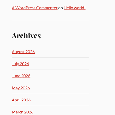
A WordPress Commenter
on
Hello world!
Archives
August 2026
July 2026
June 2026
May 2026
April 2026
March 2026